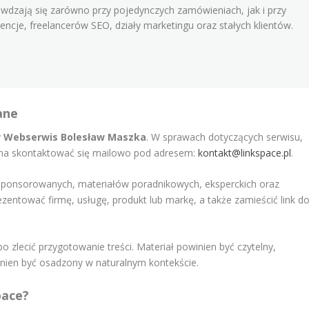
awdzają się zarówno przy pojedynczych zamówieniach, jak i przy
ncje, freelancerów SEO, działy marketingu oraz stałych klientów.
ane
y
Webserwis Bolesław Maszka
. W sprawach dotyczących serwisu,
żna skontaktować się mailowo pod adresem:
kontakt@linkspace.pl
.
w sponsorowanych, materiałów poradnikowych, eksperckich oraz
zentować firmę, usługę, produkt lub markę, a także zamieścić link d
o zlecić przygotowanie treści. Materiał powinien być czytelny,
winien być osadzony w naturalnym kontekście.
pace?