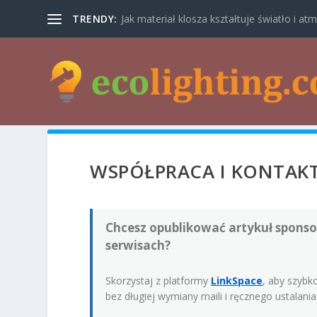
TRENDY:
Jak materiał klosza kształtuje światło i atm
WSPÓŁPRACA I KONTAK
Chcesz opublikować artykuł sponso
serwisach?
Skorzystaj z platformy
LinkSpace
, aby szybk
bez długiej wymiany maili i ręcznego ustalan