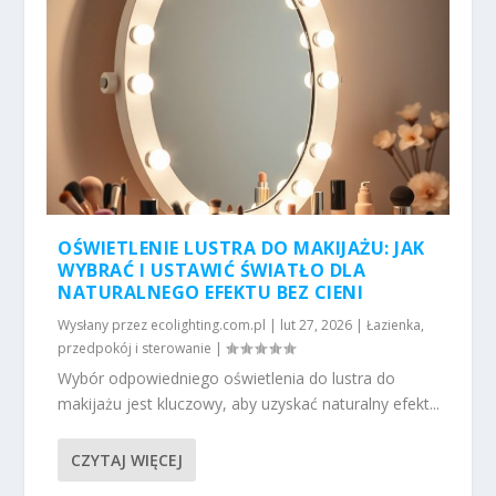
OŚWIETLENIE LUSTRA DO MAKIJAŻU: JAK
WYBRAĆ I USTAWIĆ ŚWIATŁO DLA
NATURALNEGO EFEKTU BEZ CIENI
Wysłany przez
ecolighting.com.pl
|
lut 27, 2026
|
Łazienka,
przedpokój i sterowanie
|
Wybór odpowiedniego oświetlenia do lustra do
makijażu jest kluczowy, aby uzyskać naturalny efekt...
CZYTAJ WIĘCEJ