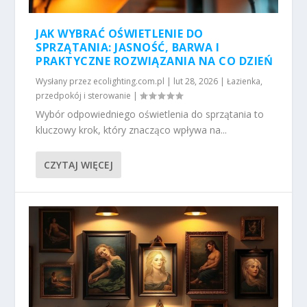
JAK WYBRAĆ OŚWIETLENIE DO
SPRZĄTANIA: JASNOŚĆ, BARWA I
PRAKTYCZNE ROZWIĄZANIA NA CO DZIEŃ
Wysłany przez
ecolighting.com.pl
|
lut 28, 2026
|
Łazienka,
przedpokój i sterowanie
|
Wybór odpowiedniego oświetlenia do sprzątania to
kluczowy krok, który znacząco wpływa na...
CZYTAJ WIĘCEJ