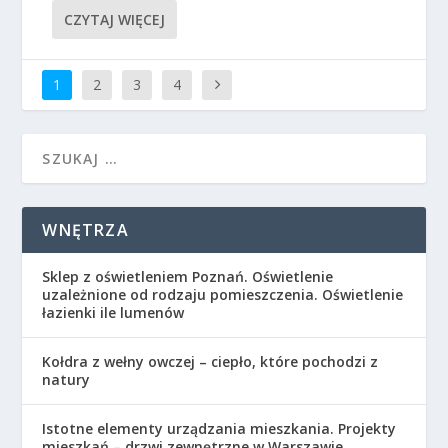
CZYTAJ WIĘCEJ
1
2
3
4
WNĘTRZA
Sklep z oświetleniem Poznań. Oświetlenie
uzależnione od rodzaju pomieszczenia. Oświetlenie
łazienki ile lumenów
Kołdra z wełny owczej – ciepło, które pochodzi z
natury
Istotne elementy urządzania mieszkania. Projekty
mieszkań – drzwi zewnętrzne w Warszawie