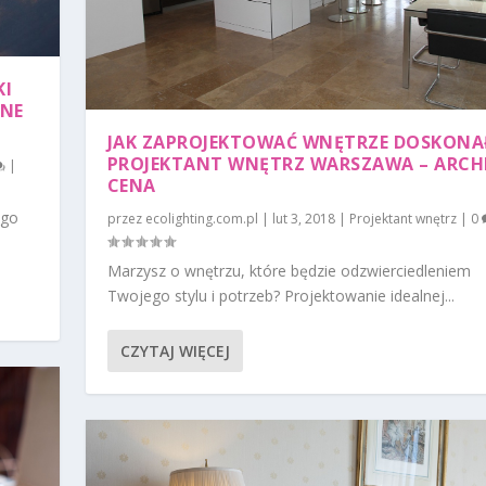
KI
ANE
JAK ZAPROJEKTOWAĆ WNĘTRZE DOSKONA
PROJEKTANT WNĘTRZ WARSZAWA – ARCH
|
CENA
ego
przez
ecolighting.com.pl
|
lut 3, 2018
|
Projektant wnętrz
|
0
Marzysz o wnętrzu, które będzie odzwierciedleniem
Twojego stylu i potrzeb? Projektowanie idealnej...
CZYTAJ WIĘCEJ