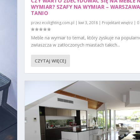
CZY WARTO ZDECYDOWAĆ SIĘ NA MEBLE 
WYMIAR? SZAFY NA WYMIAR – WARSZAWA
TANIO
przez
ecolighting.com.pl
|
kwi 3, 2018
|
Projektant wnętrz
|
0
Meble na wymiar to temat, który zyskuje na popularno
zwłaszcza w zatłoczonych miastach takich...
CZYTAJ WIĘCEJ