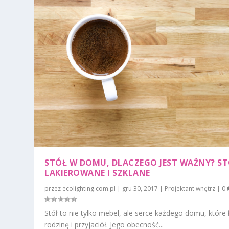
STÓŁ W DOMU, DLACZEGO JEST WAŻNY? S
LAKIEROWANE I SZKLANE
przez
ecolighting.com.pl
|
gru 30, 2017
|
Projektant wnętrz
|
0
Stół to nie tylko mebel, ale serce każdego domu, które 
rodzinę i przyjaciół. Jego obecność...