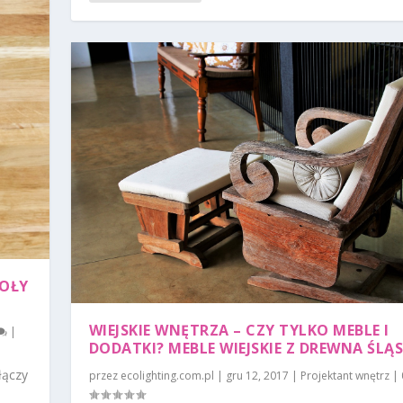
TOŁY
WIEJSKIE WNĘTRZA – CZY TYLKO MEBLE I
|
DODATKI? MEBLE WIEJSKIE Z DREWNA ŚLĄS
łączy
przez
ecolighting.com.pl
|
gru 12, 2017
|
Projektant wnętrz
|