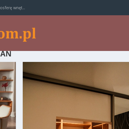
osferę wnęt...
NAŃ