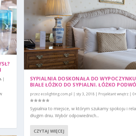
YSŁ?
I
SYPIALNIA DOSKONAŁA DO WYPOCZYNKU
|
BIAŁE ŁÓŻKO DO SYPIALNI. ŁÓŻKO PODW
 w
przez
ecolighting.com.pl
|
sty 3, 2018
|
Projektant wnętrz
|
0
Sypialnia to miejsce, w którym szukamy spokoju i rel
długim dniu. Wybór odpowiednich...
CZYTAJ WIĘCEJ