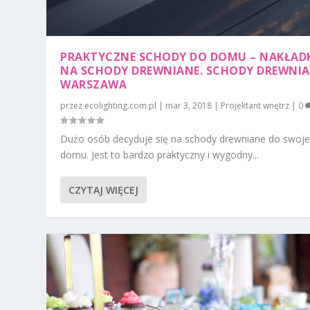
PRAKTYCZNE SCHODY DO DOMU – NAKŁAD
NA SCHODY DREWNIANE. SCHODY DREWNI
WARSZAWA
przez
ecolighting.com.pl
|
mar 3, 2018
|
Projektant wnętrz
|
0
Dużo osób decyduje się na schody drewniane do swoj
domu. Jest to bardzo praktyczny i wygodny...
CZYTAJ WIĘCEJ