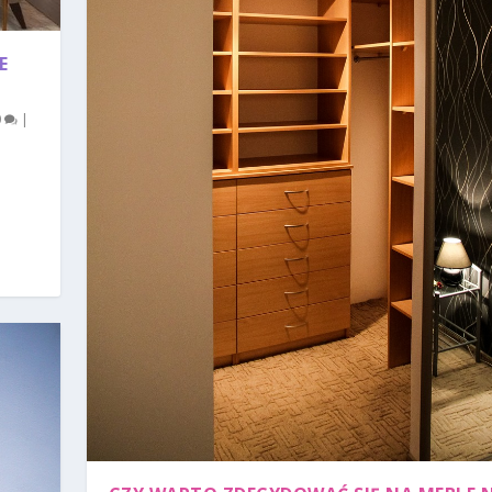
E
0
|