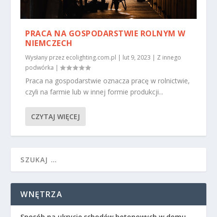
PRACA NA GOSPODARSTWIE ROLNYM W
NIEMCZECH
Wysłany przez
ecolighting.com.pl
|
lut 9, 2023
|
Z innego
podwórka
|
Praca na gospodarstwie oznacza pracę w rolnictwie,
czyli na farmie lub w innej formie produkcji...
CZYTAJ WIĘCEJ
WNĘTRZA
Sposób na ukrycie schodów betonowych w domu –