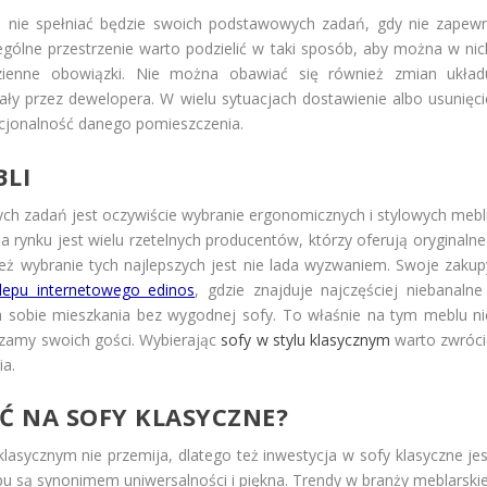
e nie spełniać będzie swoich podstawowych zadań, gdy nie zapewn
lne przestrzenie warto podzielić w taki sposób, aby można w nic
ienne obowiązki. Nie można obawiać się również zmian układ
ły przez dewelopera. W wielu sytuacjach dostawienie albo usunięci
nkcjonalność danego pomieszczenia.
LI
ych zadań jest oczywiście wybranie ergonomicznych i stylowych mebli
rynku jest wielu rzetelnych producentów, którzy oferują oryginalne 
eż wybranie tych najlepszych jest nie lada wyzwaniem. Swoje zakup
lepu internetowego edinos
, gdzie znajduje najczęściej niebanalne 
 sobie mieszkania bez wygodnej sofy. To właśnie na tym meblu ni
dzamy swoich gości. Wybierając
sofy w stylu klasycznym
warto zwróci
ia.
Ć NA SOFY KLASYCZNE?
asycznym nie przemija, dlatego też inwestycja w sofy klasyczne jes
u są synonimem uniwersalności i piękna. Trendy w branży meblarskie