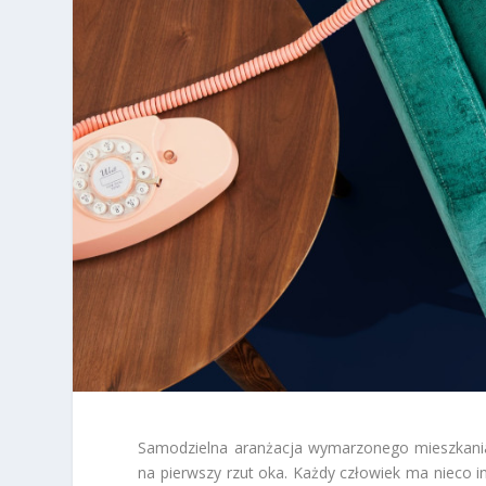
Samodzielna aranżacja wymarzonego mieszkania
na pierwszy rzut oka. Każdy człowiek ma nieco in