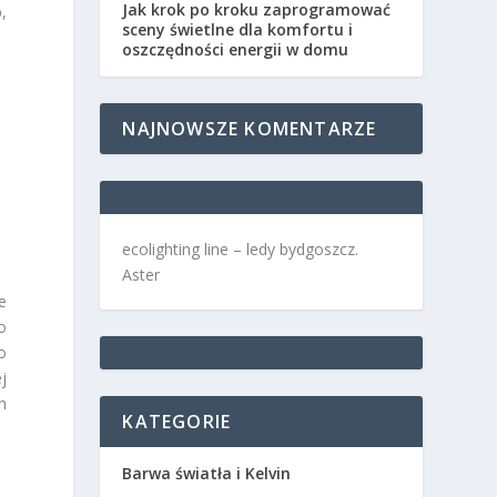
Jak krok po kroku zaprogramować
,
sceny świetlne dla komfortu i
oszczędności energii w domu
NAJNOWSZE KOMENTARZE
ecolighting
line –
ledy bydgoszcz
.
Aster
e
o
o
j
h
KATEGORIE
Barwa światła i Kelvin