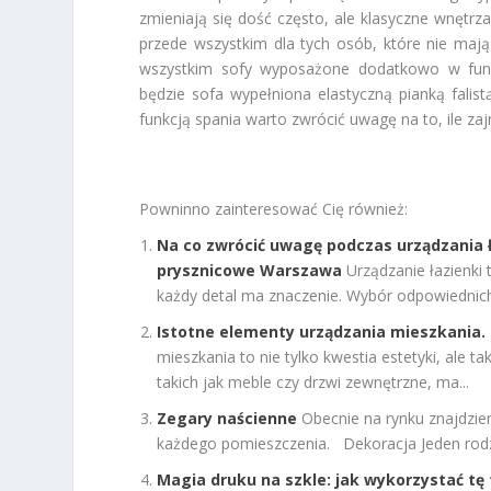
zmieniają się dość często, ale klasyczne wnętr
przede wszystkim dla tych osób, które nie ma
wszystkim sofy wyposażone dodatkowo w funk
będzie sofa wypełniona elastyczną pianką falis
funkcją spania warto zwrócić uwagę na to, ile zaj
Powninno zainteresować Cię również:
Na co zwrócić uwagę podczas urządzania ł
prysznicowe Warszawa
Urządzanie łazienki 
każdy detal ma znaczenie. Wybór odpowiednich 
Istotne elementy urządzania mieszkania.
mieszkania to nie tylko kwestia estetyki, ale 
takich jak meble czy drzwi zewnętrzne, ma...
Zegary naścienne
Obecnie na rynku znajdzie
każdego pomieszczenia. Dekoracja Jeden rodza
Magia druku na szkle: jak wykorzystać tę