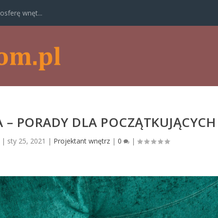
osferę wnęt...
A – PORADY DLA POCZĄTKUJĄCYCH
|
sty 25, 2021
|
Projektant wnętrz
|
0
|