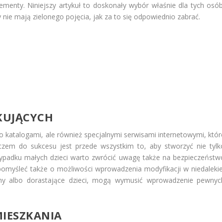
menty. Niniejszy artykuł to doskonały wybór właśnie dla tych osób
 nie mają zielonego pojęcia, jak za to się odpowiednio zabrać.
KUJĄCYCH
o katalogami, ale również specjalnymi serwisami internetowymi, któr
czem do sukcesu jest przede wszystkim to, aby stworzyć nie tylk
rzypadku małych dzieci warto zwrócić uwagę także na bezpieczeństw
pomyśleć także o możliwości wprowadzenia modyfikacji w niedalekie
ziny albo dorastające dzieci, mogą wymusić wprowadzenie pewnyc
IESZKANIA