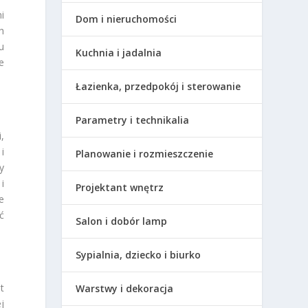
i
Dom i nieruchomości
h
u
Kuchnia i jadalnia
e
Łazienka, przedpokój i sterowanie
Parametry i technikalia
,
i
Planowanie i rozmieszczenie
y
i
Projektant wnętrz
e
ć
Salon i dobór lamp
Sypialnia, dziecko i biurko
t
Warstwy i dekoracja
j