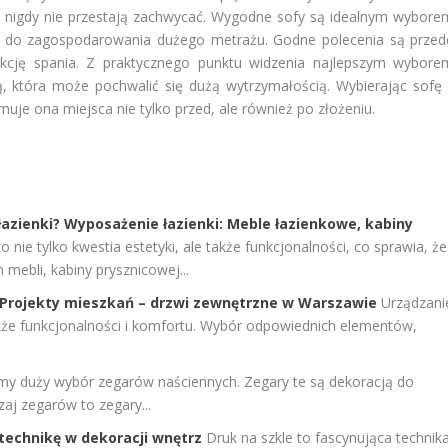
za nigdy nie przestają zachwycać. Wygodne sofy są idealnym wybore
ją do zagospodarowania dużego metrażu. Godne polecenia są przed
cję spania. Z praktycznego punktu widzenia najlepszym wybore
tą, która może pochwalić się dużą wytrzymałością. Wybierając sofę 
muje ona miejsca nie tylko przed, ale również po złożeniu.
azienki? Wyposażenie łazienki: Meble łazienkowe, kabiny
to nie tylko kwestia estetyki, ale także funkcjonalności, co sprawia, że
mebli, kabiny prysznicowej...
 Projekty mieszkań – drzwi zewnętrzne w Warszawie
Urządzani
także funkcjonalności i komfortu. Wybór odpowiednich elementów,
my duży wybór zegarów naściennych. Zegary te są dekoracją do
j zegarów to zegary...
 technikę w dekoracji wnętrz
Druk na szkle to fascynująca technika