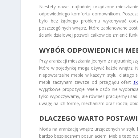
Niestety nawet najładniej urządzone mieszkani
odpowiedniego komfortu domownikom. Poszczegó
było bez żądnego problemu wykonywać codz
poszczególnych wnętrz, które zaplanowane zosta
ścianki działowej pozwoli całkowicie zmienić fu
WYBÓR ODPOWIEDNICH MEB
Przy aranżacji mieszkania jednym z najtrudniejsz
które w pojedynkę mogą ożywić każde wnętrz. Na 
niepowtarzalne meble w każdym stylu, dlatego t
mebli zaczynam zawsze od przeglądu ofert
sk
wyjątkowe propozycje. Wiele osób nie wyobraża
tylko wypoczywamy, ale również pracujemy i sa
uwagę na ich formę, mechanizm oraz rodzaj obic
DLACZEGO WARTO POSTAWI
Moda na aranżację wnętrz urządzonych w stylu kl
bardzo bezpiecznym posunięciem. Meble tego typ