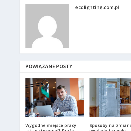
ecolighting.com.pl
POWIĄZANE POSTY
Sposoby na zmian
Wygodne miejsce pracy –
wyglądu łazienki
jak je stworzyć? Szafy