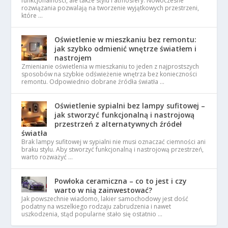
funkcjonalności, ale także stylu i atmosfery. Nowoczesne
rozwiązania pozwalają na tworzenie wyjątkowych przestrzeni,
które …
Oświetlenie w mieszkaniu bez remontu:
jak szybko odmienić wnętrze światłem i
nastrojem
Zmienianie oświetlenia w mieszkaniu to jeden z najprostszych
sposobów na szybkie odświeżenie wnętrza bez konieczności
remontu. Odpowiednio dobrane źródła światła …
Oświetlenie sypialni bez lampy sufitowej –
jak stworzyć funkcjonalną i nastrojową
przestrzeń z alternatywnych źródeł
światła
Brak lampy sufitowej w sypialni nie musi oznaczać ciemności ani
braku stylu. Aby stworzyć funkcjonalną i nastrojową przestrzeń,
warto rozważyć …
Powłoka ceramiczna – co to jest i czy
warto w nią zainwestować?
Jak powszechnie wiadomo, lakier samochodowy jest dość
podatny na wszelkiego rodzaju zabrudzenia i nawet
uszkodzenia, stąd popularne stało się ostatnio …