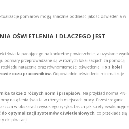
aktualizacje pomiarów mogą znacznie podnieść jakość oświetlenia w
IA OŚWIETLENIA I DLACZEGO JEST
ości światła padającego na konkretne powierzchnie, a uzyskane wynik
zaju pomiary przeprowadzane są w różnych lokalizacjach za pomocą
ę rozkładu natężenia oraz równomierności oświetlenia.
To z kolei
drowie oczu pracowników.
Odpowiednie oświetlenie minimalizuje
nika także z różnych norm i przepisów.
Na przykład norma PN-
omy natężenia światła w różnych miejscach pracy. Przestrzeganie
łaszcza w obszarach wysokiego ryzyka, takich jak strefy ewakuacyjne
 do optymalizacji systemów oświetleniowych,
co przekłada się
y eksploatacji.