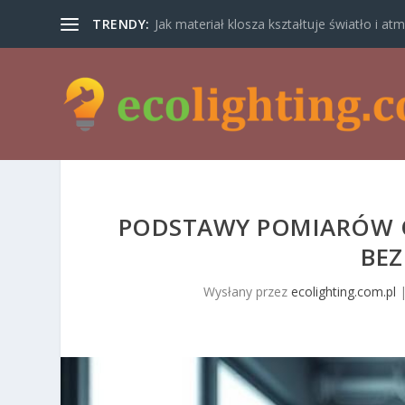
TRENDY:
Jak materiał klosza kształtuje światło i atm
PODSTAWY POMIARÓW O
BE
Wysłany przez
ecolighting.com.pl