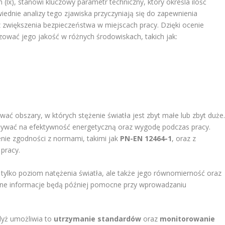
(lx), stanowi kluczowy parametr techniczny, który określa ilość
ednie analizy tego zjawiska przyczyniają się do zapewnienia
 zwiększenia bezpieczeństwa w miejscach pracy. Dzięki ocenie
zować jego jakość w różnych środowiskach, takich jak:
wać obszary, w których stężenie światła jest zbyt małe lub zbyt duże
ływać na efektywność energetyczną oraz wygodę podczas pracy.
nie zgodności z normami, takimi jak
PN-EN 12464-1
, oraz z
 pracy.
 tylko poziom natężenia światła, ale także jego równomierność oraz
tne informacje będą później pomocne przy wprowadzaniu
yż umożliwia to
utrzymanie standardów
oraz
monitorowanie