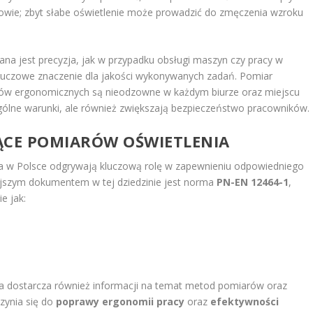
zdrowie; zbyt słabe oświetlenie może prowadzić do zmęczenia wzroku
na jest precyzja, jak w przypadku obsługi maszyn czy pracy w
kluczowe znaczenie dla jakości wykonywanych zadań. Pomiar
sów ergonomicznych są nieodzowne w każdym biurze oraz miejscu
 ogólne warunki, ale również zwiększają bezpieczeństwo pracowników.
ĄCE POMIARÓW OŚWIETLENIA
ia w Polsce odgrywają kluczową rolę w zapewnieniu odpowiedniego
ejszym dokumentem w tej dziedzinie jest norma
PN-EN 12464-1
,
e jak:
ta dostarcza również informacji na temat metod pomiarów oraz
czynia się do
poprawy ergonomii pracy
oraz
efektywności