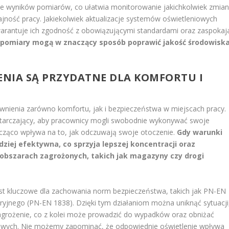
e wyników pomiarów, co ułatwia monitorowanie jakichkolwiek zmia
jność pracy. Jakiekolwiek aktualizacje systemów oświetleniowych
arantuje ich zgodność z obowiązującymi standardami oraz zaspokaj
i pomiary mogą w znaczący sposób poprawić jakość środowisk
NIA SĄ PRZYDATNE DLA KOMFORTU I
wnienia zarówno komfortu, jak i bezpieczeństwa w miejscach pracy.
starczający, aby pracownicy mogli swobodnie wykonywać swoje
cząco wpływa na to, jak odczuwają swoje otoczenie.
Gdy warunki
dziej efektywna, co sprzyja lepszej koncentracji oraz
obszarach zagrożonych, takich jak magazyny czy drogi
st kluczowe dla zachowania norm bezpieczeństwa, takich jak PN-EN
ryjnego (PN-EN 1838). Dzięki tym działaniom można uniknąć sytuacji
agrożenie, co z kolei może prowadzić do wypadków oraz obniżać
owych. Nie możemy zapominać, że odpowiednie oświetlenie wpływa