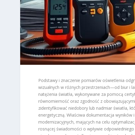
Podstawy i znaczenie pomiarów oświetlenia odg
wizualnych w różnych przestrzeniach—od biur i l
natężenia światła, wykonywane za pomocą certyf
równomierność oraz zgodność z obowiązującymi 
zidentyfikować niedobory lub nadmiar światła, 
energetyczną. Właściwa dokumentacja wyników i a
modernizacyjnych, mających na celu optymaliza
rosnącej świadomości o wpływie odpowiedniego o