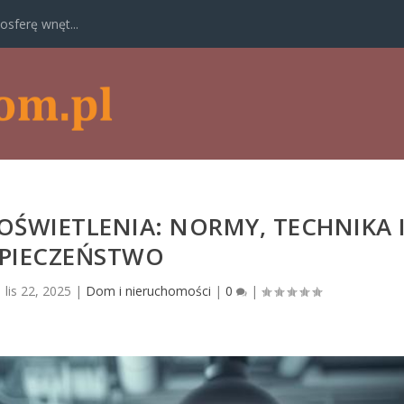
osferę wnęt...
ŚWIETLENIA: NORMY, TECHNIKA 
ZPIECZEŃSTWO
|
lis 22, 2025
|
Dom i nieruchomości
|
0
|