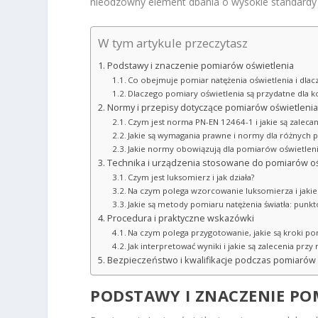
nieodzowny element dbania o wysokie standardy h
W tym artykule przeczytasz
Podstawy i znaczenie pomiarów oświetlenia
Co obejmuje pomiar natężenia oświetlenia i dlac
Dlaczego pomiary oświetlenia są przydatne dla 
Normy i przepisy dotyczące pomiarów oświetlenia
Czym jest norma PN-EN 12464-1 i jakie są zaleca
Jakie są wymagania prawne i normy dla różnych 
Jakie normy obowiązują dla pomiarów oświetlen
Technika i urządzenia stosowane do pomiarów oś
Czym jest luksomierz i jak działa?
Na czym polega wzorcowanie luksomierza i jakie
Jakie są metody pomiaru natężenia światła: punkt
Procedura i praktyczne wskazówki
Na czym polega przygotowanie, jakie są kroki p
Jak interpretować wyniki i jakie są zalecenia przy
Bezpieczeństwo i kwalifikacje podczas pomiarów
PODSTAWY I ZNACZENIE PO