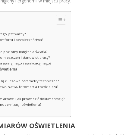
igieny i ergonomii w miejscu pracy.
zego jest ważny?
komfortu i bezpieczeństwa?
ne poziomy natężenia światła?
pomieszczeń i stanowisk pracy?
ia awaryjnego i ewakuacyjnego?
wietlenia
 są kluczowe parametry techniczne?
owe, siatka, fotometria rozdzielcza?
omiarowe i jak prowadzić dokumentację?
 modernizacji oświetlenia?
MIARÓW OŚWIETLENIA