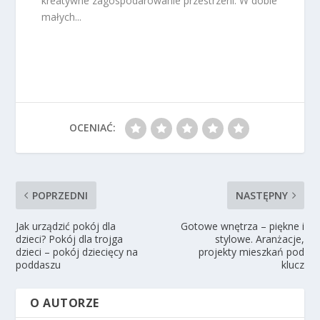
kreatywne zagospodarowanie przestrzeni. W dobie
małych...
OCENIAĆ:
POPRZEDNI
NASTĘPNY
Jak urządzić pokój dla
Gotowe wnętrza – piękne i
dzieci? Pokój dla trojga
stylowe. Aranżacje,
dzieci – pokój dziecięcy na
projekty mieszkań pod
poddaszu
klucz
O AUTORZE