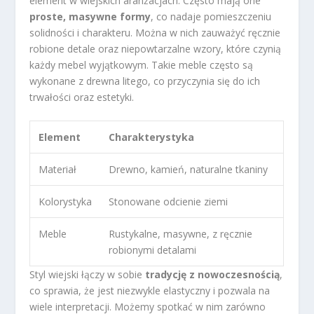
element w wiejskich aranżacjach. Często mają one
proste, masywne formy
, co nadaje pomieszczeniu
solidności i charakteru. Można w nich zauważyć ręcznie
robione detale oraz niepowtarzalne wzory, które czynią
każdy mebel wyjątkowym. Takie meble często są
wykonane z drewna litego, co przyczynia się do ich
trwałości oraz estetyki.
Element
Charakterystyka
Materiał
Drewno, kamień, naturalne tkaniny
Kolorystyka
Stonowane odcienie ziemi
Meble
Rustykalne, masywne, z ręcznie
robionymi detalami
Styl wiejski łączy w sobie
tradycję z nowoczesnością
,
co sprawia, że jest niezwykle elastyczny i pozwala na
wiele interpretacji. Możemy spotkać w nim zarówno