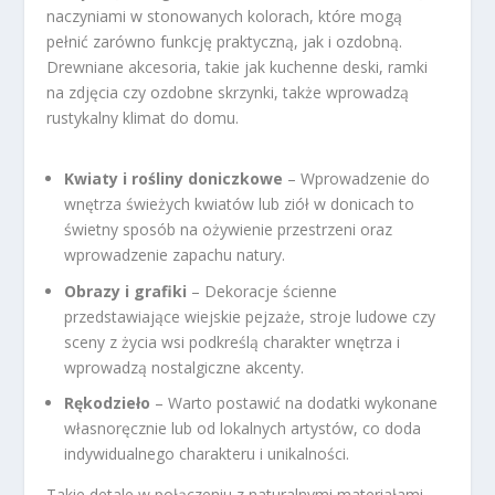
naczyniami w stonowanych kolorach, które mogą
pełnić zarówno funkcję praktyczną, jak i ozdobną.
Drewniane akcesoria, takie jak kuchenne deski, ramki
na zdjęcia czy ozdobne skrzynki, także wprowadzą
rustykalny klimat do domu.
Kwiaty i rośliny doniczkowe
– Wprowadzenie do
wnętrza świeżych kwiatów lub ziół w donicach to
świetny sposób na ożywienie przestrzeni oraz
wprowadzenie zapachu natury.
Obrazy i grafiki
– Dekoracje ścienne
przedstawiające wiejskie pejzaże, stroje ludowe czy
sceny z życia wsi podkreślą charakter wnętrza i
wprowadzą nostalgiczne akcenty.
Rękodzieło
– Warto postawić na dodatki wykonane
własnoręcznie lub od lokalnych artystów, co doda
indywidualnego charakteru i unikalności.
Takie detale w połączeniu z naturalnymi materiałami