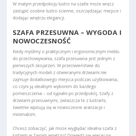
W małym przedpokoju lustro na szafie może wręcz
zastąpić osobne lustro ścienne, oszczędzając miejsce i
dodając wnętrzu elegancji.
SZAFA PRZESUWNA – WYGODA I
NOWOCZESNOŚĆ
Kiedy myślimy o praktycznym i ergonomicznym meblu
do przechowywania, szafa przesuwna jest jednym z
pierwszych skojarzeń. W przeciwieństwie do
tradycyjnych modeli z otwieranymi drzwiami nie
zajmuje dodatkowego miejsca podczas użytkowania,
co czyni ją idealnym wyborem do każdego
pomieszczenia – od sypialni po przedpokój. Szafy z
drzwiami przesuwnymi, zwłaszcza te z lustrami,
świetnie wpisują się w nowoczesne aranżacje i
minimalizm.
Chcesz zobaczyć, jak może wyglądać idealna szafa z
lustrem w Twoim wnętrzu? Dowiedz się więcej na