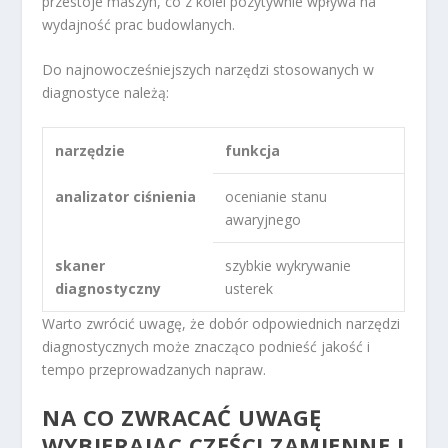
przestoje maszyn, co z kolei pozytywnie wpływa na
wydajność prac budowlanych.
Do najnowocześniejszych narzędzi stosowanych w
diagnostyce należą:
narzędzie
funkcja
analizator ciśnienia
ocenianie stanu
awaryjnego
skaner
szybkie wykrywanie
diagnostyczny
usterek
Warto zwrócić uwagę, że dobór odpowiednich narzędzi
diagnostycznych może znacząco podnieść jakość i
tempo przeprowadzanych napraw.
NA CO ZWRACAĆ UWAGĘ
WYBIERAJĄC CZĘŚCI ZAMIENNE I