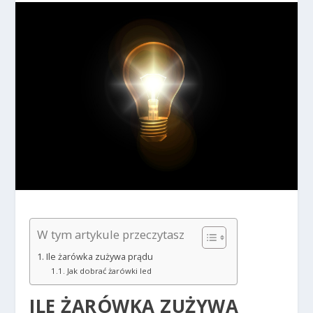
W tym artykule przeczytasz
Ile żarówka zużywa prądu
Jak dobrać żarówki led
ILE ŻARÓWKA ZUŻYWA