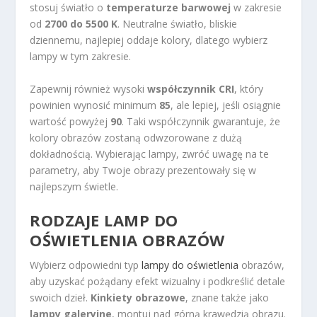
stosuj światło o
temperaturze barwowej
w zakresie
od
2700 do 5500 K
. Neutralne światło, bliskie
dziennemu, najlepiej oddaje kolory, dlatego wybierz
lampy w tym zakresie.
Zapewnij również wysoki
współczynnik CRI
, który
powinien wynosić minimum
85
, ale lepiej, jeśli osiągnie
wartość powyżej
90
. Taki współczynnik gwarantuje, że
kolory obrazów zostaną odwzorowane z dużą
dokładnością. Wybierając lampy, zwróć uwagę na te
parametry, aby Twoje obrazy prezentowały się w
najlepszym świetle.
RODZAJE LAMP DO
OŚWIETLENIA OBRAZÓW
Wybierz odpowiedni typ
lampy do oświetlenia
obrazów,
aby uzyskać pożądany efekt wizualny i podkreślić detale
swoich dzieł.
Kinkiety obrazowe
, znane także jako
lampy galeryjne
, montuj nad górną krawędzią obrazu.