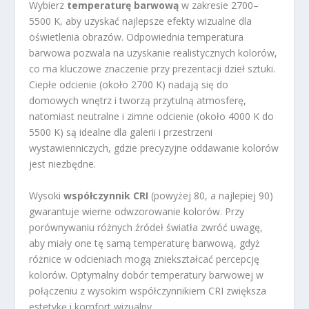
Wybierz
temperaturę barwową
w zakresie 2700–
5500 K, aby uzyskać najlepsze efekty wizualne dla
oświetlenia obrazów. Odpowiednia temperatura
barwowa pozwala na uzyskanie realistycznych kolorów,
co ma kluczowe znaczenie przy prezentacji dzieł sztuki.
Ciepłe odcienie (około 2700 K) nadają się do
domowych wnętrz i tworzą przytulną atmosferę,
natomiast neutralne i zimne odcienie (około 4000 K do
5500 K) są idealne dla galerii i przestrzeni
wystawienniczych, gdzie precyzyjne oddawanie kolorów
jest niezbędne.
Wysoki
współczynnik CRI
(powyżej 80, a najlepiej 90)
gwarantuje wierne odwzorowanie kolorów. Przy
porównywaniu różnych źródeł światła zwróć uwagę,
aby miały one tę samą temperaturę barwową, gdyż
różnice w odcieniach mogą zniekształcać percepcję
kolorów. Optymalny dobór temperatury barwowej w
połączeniu z wysokim współczynnikiem CRI zwiększa
estetykę i komfort wizualny.