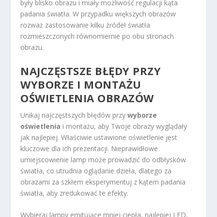
były blisko obrazu i miały możliwość regulacji kąta
padania światła. W przypadku większych obrazów
rozważ zastosowanie kilku źródeł światła
rozmieszczonych równomiernie po obu stronach
obrazu.
NAJCZĘSTSZE BŁĘDY PRZY
WYBORZE I MONTAŻU
OŚWIETLENIA OBRAZÓW
Unikaj najczęstszych błędów przy
wyborze
oświetlenia
i montażu, aby Twoje obrazy wyglądały
jak najlepiej. Właściwie ustawione oświetlenie jest
kluczowe dla ich prezentacji. Nieprawidłowe
umiejscowienie lamp może prowadzić do odbłysków
światła, co utrudnia oglądanie dzieła, dlatego za
obrazami za szkłem eksperymentuj z kątem padania
światła, aby zredukować te efekty.
Wybieraj lampy emitujące mniej ciepła, najlepiej LED,