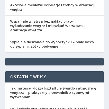
Akcesoria meblowe inspiracje i trendy w aranżacji
wnętrz
Wspaniałe wnętrza bez nakład pracy –
wykańczanie wnętrz i mieszkań Warszawa –
aranżacja wnętrza
Sypialnia doskonała do wypoczynku – białe łóżko
do sypialni. Łóżko podwójne
OSTATNIE WPISY
Jak materiał klosza kształtuje światło i atmosferę
wnętrza – praktyczny przewodnik z typowymi
wyzwaniami
Oświetlenie punktowe w salonie: jak wybrać i