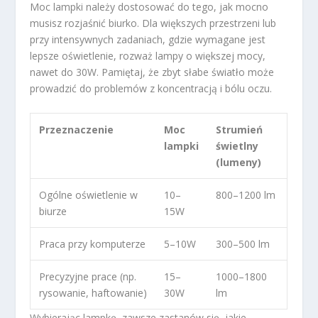
Moc lampki należy dostosować do tego, jak mocno
musisz rozjaśnić biurko. Dla większych przestrzeni lub
przy intensywnych zadaniach, gdzie wymagane jest
lepsze oświetlenie, rozważ lampy o większej mocy,
nawet do 30W. Pamiętaj, że zbyt słabe światło może
prowadzić do problemów z koncentracją i bólu oczu.
Przeznaczenie
Moc
Strumień
lampki
świetlny
(lumeny)
Ogólne oświetlenie w
10–
800–1200 lm
biurze
15W
Praca przy komputerze
5–10W
300–500 lm
Precyzyjne prace (np.
15–
1000–1800
rysowanie, haftowanie)
30W
lm
Wybierając lampkę, zawsze zastanów się, jakie