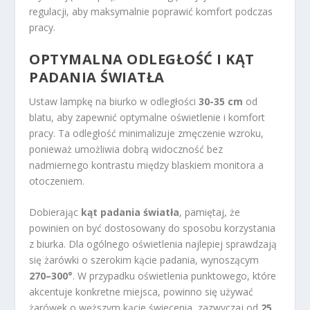
regulacji, aby maksymalnie poprawić komfort podczas
pracy.
OPTYMALNA ODLEGŁOŚĆ I KĄT
PADANIA ŚWIATŁA
Ustaw lampkę na biurko w odległości
30-35 cm
od
blatu, aby zapewnić optymalne oświetlenie i komfort
pracy. Ta odległość minimalizuje zmęczenie wzroku,
ponieważ umożliwia dobrą widoczność bez
nadmiernego kontrastu między blaskiem monitora a
otoczeniem.
Dobierając
kąt padania światła
, pamiętaj, że
powinien on być dostosowany do sposobu korzystania
z biurka. Dla ogólnego oświetlenia najlepiej sprawdzają
się żarówki o szerokim kącie padania, wynoszącym
270–300°
. W przypadku oświetlenia punktowego, które
akcentuje konkretne miejsca, powinno się używać
żarówek o węższym kącie świecenia, zazwyczaj od
25