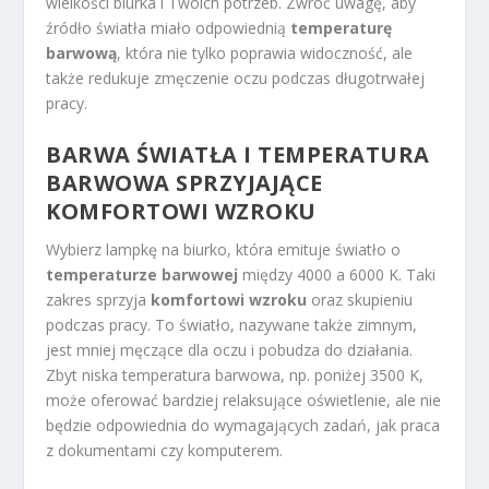
wielkości biurka i Twoich potrzeb. Zwróć uwagę, aby
źródło światła miało odpowiednią
temperaturę
barwową
, która nie tylko poprawia widoczność, ale
także redukuje zmęczenie oczu podczas długotrwałej
pracy.
BARWA ŚWIATŁA I TEMPERATURA
BARWOWA SPRZYJAJĄCE
KOMFORTOWI WZROKU
Wybierz lampkę na biurko, która emituje światło o
temperaturze barwowej
między 4000 a 6000 K. Taki
zakres sprzyja
komfortowi wzroku
oraz skupieniu
podczas pracy. To światło, nazywane także zimnym,
jest mniej męczące dla oczu i pobudza do działania.
Zbyt niska temperatura barwowa, np. poniżej 3500 K,
może oferować bardziej relaksujące oświetlenie, ale nie
będzie odpowiednia do wymagających zadań, jak praca
z dokumentami czy komputerem.