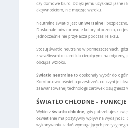
czy domowe biuro. Dzięki jemu uzyskasz jasne i 
aktywnościom, nie męcząc wzroku.
Neutralne światło jest
uniwersalne
i bezpieczne
Doskonale odwzorowuje kolory otoczenia, co jes
jednocześnie nie przytłacza podczas relaksu.
Stosuj światło neutralne w pomieszczeniach, gdz
z wrażliwymi oczami lub cierpiącymi na migreny, 
obciąża wzroku.
Światło neutralne
to doskonały wybór do ogóln
Komfortowo oświetla przestrzeń, co czyni je idea
zaawansowanej technologii żarówek osiągniesz 
ŚWIATŁO CHŁODNE – FUNKCJE 
Wybierz
światło chłodne
, gdy potrzebujesz zwi
oświetlenie ma pozytywny wpływ na wydajność. C
wykonywaniu zadań wymagających precyzyjnego 