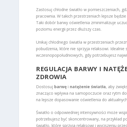
Zastosuj chłodne światło w pomieszczeniach, gdz
pracownia. W takich przestrzeniach lepsze będzi
Taki dobór barwy oświetlenia zminimalizuje ucz
poziomu energii przez dłuższy czas.
Unikaj chłodnego światła w przestrzeniach pr
pobudzenia, które nie sprzyja relaksowi. Idealni
wczesnopopołudniowych, gdy potrzebujesz najwięks
REGULACJA BARWY I NATĘŻ
ZDROWIA
Dostosuj
barwę
i
natężenie światła
, aby zwięk
znacząco wpływa na samopoczucie oraz rytm do
na lepsze dopasowanie oświetlenia do aktualnych
Światło o odpowiedniej intensywności może wspi
potrzebujesz być skoncentrowany, na przykład po
światło, które sprzyja relaksowi i wyciszeniu prz