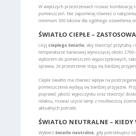
W większych przestrzeniach rozważ kombinację 
pomieszczeń. Nie zapominaj również o natężeni
minimum 300 luksów dla ogólnego oświetlenia or
ŚWIATŁO CIEPŁE – ZASTOSOW
Użyj
ciepłego światła
, aby stworzyć przytulną 
temperaturze barwowej wynoszącej około 2700–30
wyborem do pomieszczeń wypoczynkowych, takich 
sprawia, że przestrzenie stają się bardziej przyje
Ciepłe światło ma również wpływ na postrzeganie
pomieszczenia wydają się bardziej przyjazne. Prz
poprawić jakość wypoczynku oraz stworzyć doskon
relaksu, rozważ użycie lamp z możliwością ściem
aktualnych potrzeb.
ŚWIATŁO NEUTRALNE – KIEDY 
Wybierz
światło neutralne
, gdy potrzebujesz oś