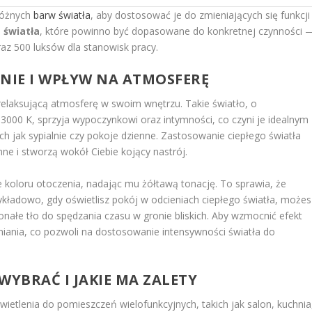
różnych
barw światła
, aby dostosować je do zmieniających się funkcji
u
światła
, które powinno być dopasowane do konkretnej czynności 
az 500 luksów dla stanowisk pracy.
ANIE I WPŁYW NA ATMOSFERĘ
i relaksującą atmosferę w swoim wnętrzu. Takie światło, o
00 K, sprzyja wypoczynkowi oraz intymności, co czyni je idealnym
jak sypialnie czy pokoje dzienne. Zastosowanie ciepłego światła
mne i stworzą wokół Ciebie kojący nastrój.
 koloru otoczenia, nadając mu żółtawą tonację. To sprawia, że
ykładowo, gdy oświetlisz pokój w odcieniach ciepłego światła, możes
ałe tło do spędzania czasu w gronie bliskich. Aby wzmocnić efekt
niania, co pozwoli na dostosowanie intensywności światła do
WYBRAĆ I JAKIE MA ZALETY
wietlenia do pomieszczeń wielofunkcyjnych, takich jak salon, kuchnia