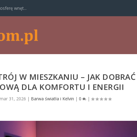
osferę wnęt...
RÓJ W MIESZKANIU – JAK DOBRAĆ
OWĄ DLA KOMFORTU I ENERGII
mar 31, 2026
|
Barwa światła i Kelvin
|
0
|