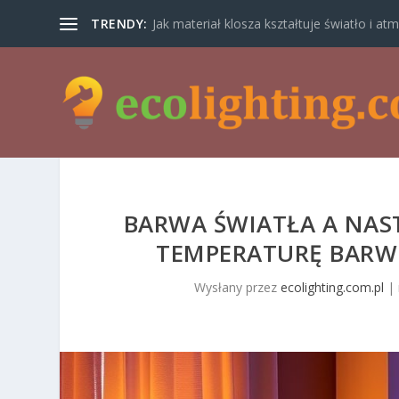
TRENDY:
Jak materiał klosza kształtuje światło i atm
BARWA ŚWIATŁA A NAST
TEMPERATURĘ BARW
Wysłany przez
ecolighting.com.pl
|