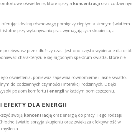
komfortowe oświetlenie, które sprzyja
koncentracji
oraz codzienny
, oferując idealną równowagę pomiędzy ciepłym a zimnym światłem.
t istotne przy wykonywaniu prac wymagających skupienia, a
ie przebywasz przez dłuższy czas. Jest ono często wybierane dla osó
ponieważ charakteryzuje się łagodnym spektrum światła, które nie
ego oświetlenia, ponieważ zapewnia równomierne i jasne światło.
lnym do codziennych czynności i interakcji rodzinnych. Dzięki
wysoki poziom komfortu i
energii
w każdym pomieszczeniu.
I EFEKTY DLA ENERGII
ększyć swoją
koncentrację
oraz energię do pracy. Tego rodzaju
hłodne światło sprzyja skupieniu oraz zwiększa efektywność w
myślenia.