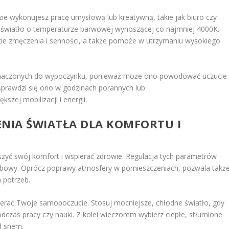
ie wykonujesz pracę umysłową lub kreatywną, takie jak biuro czy
e światło o temperaturze barwowej wynoszącej co najmniej 4000K.
ucie zmęczenia i senności, a także pomoże w utrzymaniu wysokiego
zeznaczonych do wypoczynku, ponieważ może ono powodować uczucie
e sprawdzi się ono w godzinach porannych lub
zej mobilizacji i energii.
ENIA ŚWIATŁA DLA KOMFORTU I
szyć swój komfort i wspierać zdrowie. Regulacja tych parametrów
bowy. Oprócz poprawy atmosfery w pomieszczeniach, pozwala takż
 potrzeb.
erać Twoje samopoczucie. Stosuj mocniejsze, chłodne światło, gdy
dczas pracy czy nauki. Z kolei wieczorem wybierz ciepłe, stłumione
ed snem.