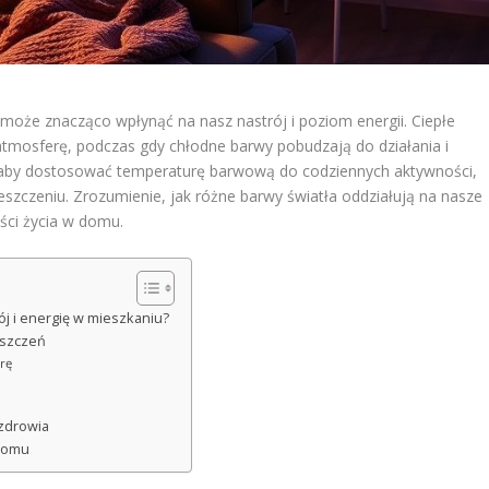
może znacząco wpłynąć na nasz nastrój i poziom energii. Ciepłe
 atmosferę, podczas gdy chłodne barwy pobudzają do działania i
, aby dostosować temperaturę barwową do codziennych aktywności,
zczeniu. Zrozumienie, jak różne barwy światła oddziałują na nasze
ści życia w domu.
j i energię w mieszkaniu?
eszczeń
erę
 zdrowia
 domu