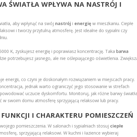
A ŚWIATŁA WPŁYWA NA NASTRÓJ I
iatła, aby wpłynąć na swój
nastrój
i
energię
w mieszkaniu. Ciepłe
aksowi i tworzy przytulną atmosferę. Jest idealne do sypialni czy
niu.
5000 K, zyskujesz energię i poprawiasz koncentrację. Taka
barwa
dzie potrzebujesz jasnego, ale nie oślepiającego oświetlenia. Zwiększ
je energii, co czyni je doskonałym rozwiązaniem w miejscach pracy.
oncentracja, jednak warto ograniczyć jego stosowanie w strefach
powodować uczucie dyskomfortu. Monitoruj, jak różne barwy światł
yć w swoim domu atmosferę sprzyjającą relaksowi lub pracy.
FUNKCJI I CHARAKTERU POMIESZCZEŃ
Twojego pomieszczenia. W salonach i sypialniach stosuj
ciepłe
mosferę, sprzyjającą relaksowi. W kuchni i łazience wybieraj