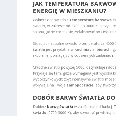
JAK TEMPERATURA BARWOW
ENERGIĘ W MIESZKANIU?
Wybierz odpowiednią
temperaturę barwową
św
światło, w zakresie od 2700 do 3000 K, sprzyja rel
salonu, gdzie chcesz się zrelaksować po ciężkim d
Stosując neutralne światło o temperaturze 4000-
światła
jest przydatna w
kuchniach
i
biurach
, g
skupienie, pomagając w codziennych zadaniach.
Chłodne światło powyżej 5000 K stymuluje i doda
Przydaje się tam, gdzie wymagana jest wysoka k
wypoczynkowych; zbyt intensywne światło może 
wpływają na Twoje
samopoczucie
, aby stworz
DOBÓR BARWY ŚWIATŁA
DO 
Dobierz
barwę światła
w zależności od funkcji 
światło
(2700-3000 K), aby stworzyć przytulną at