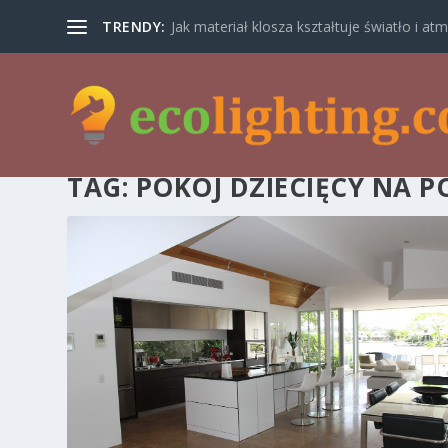
TRENDY:
Jak materiał klosza kształtuje światło i atm
TAG:
POKÓJ DZIECIĘCY NA 