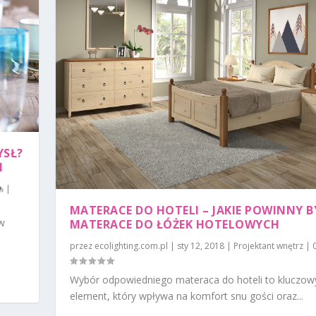
YSŁ?
I
|
MATERACE DO HOTELI – JAKIE POWINNY B
 w
MATERACE DO ŁÓŻEK HOTELOWYCH
przez
ecolighting.com.pl
|
sty 12, 2018
|
Projektant wnętrz
|
Wybór odpowiedniego materaca do hoteli to kluczow
element, który wpływa na komfort snu gości oraz...