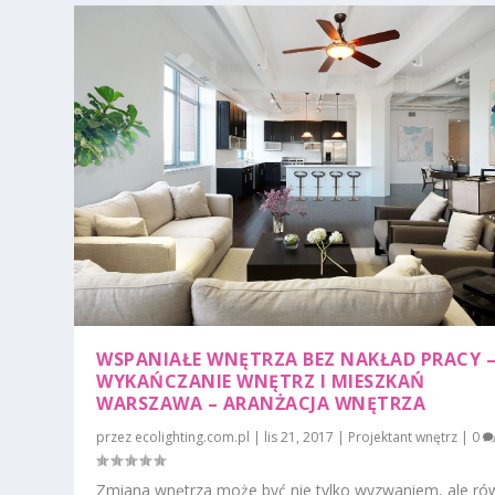
WSPANIAŁE WNĘTRZA BEZ NAKŁAD PRACY 
WYKAŃCZANIE WNĘTRZ I MIESZKAŃ
WARSZAWA – ARANŻACJA WNĘTRZA
przez
ecolighting.com.pl
|
lis 21, 2017
|
Projektant wnętrz
|
0
Zmiana wnętrza może być nie tylko wyzwaniem, ale ró