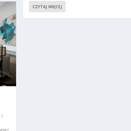
CZYTAJ WIĘCEJ
–
|
wnież