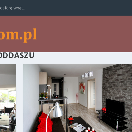
osferę wnęt...
PODDASZU