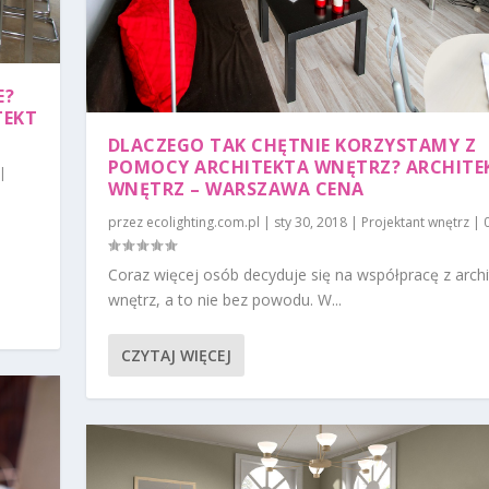
E?
TEKT
DLACZEGO TAK CHĘTNIE KORZYSTAMY Z
POMOCY ARCHITEKTA WNĘTRZ? ARCHITE
|
WNĘTRZ – WARSZAWA CENA
przez
ecolighting.com.pl
|
sty 30, 2018
|
Projektant wnętrz
|
Coraz więcej osób decyduje się na współpracę z arch
wnętrz, a to nie bez powodu. W...
CZYTAJ WIĘCEJ