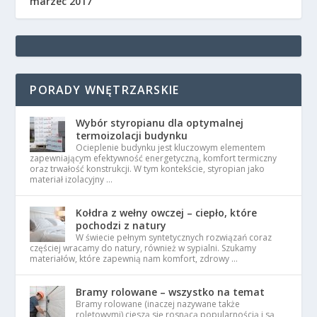
marzec 2017
PORADY WNĘTRZARSKIE
Wybór styropianu dla optymalnej
termoizolacji budynku
Ocieplenie budynku jest kluczowym elementem
zapewniającym efektywność energetyczną, komfort termiczny
oraz trwałość konstrukcji. W tym kontekście, styropian jako
materiał izolacyjny …
Kołdra z wełny owczej – ciepło, które
pochodzi z natury
W świecie pełnym syntetycznych rozwiązań coraz
częściej wracamy do natury, również w sypialni. Szukamy
materiałów, które zapewnią nam komfort, zdrowy …
Bramy rolowane – wszystko na temat
Bramy rolowane (inaczej nazywane także
roletowymi) cieszą się rosnącą popularnością i są