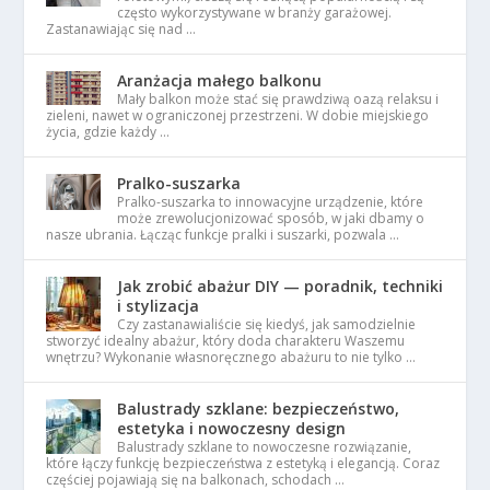
często wykorzystywane w branży garażowej.
Zastanawiając się nad …
Aranżacja małego balkonu
Mały balkon może stać się prawdziwą oazą relaksu i
zieleni, nawet w ograniczonej przestrzeni. W dobie miejskiego
życia, gdzie każdy …
Pralko-suszarka
Pralko-suszarka to innowacyjne urządzenie, które
może zrewolucjonizować sposób, w jaki dbamy o
nasze ubrania. Łącząc funkcje pralki i suszarki, pozwala …
Jak zrobić abażur DIY — poradnik, techniki
i stylizacja
Czy zastanawialiście się kiedyś, jak samodzielnie
stworzyć idealny abażur, który doda charakteru Waszemu
wnętrzu? Wykonanie własnoręcznego abażuru to nie tylko …
Balustrady szklane: bezpieczeństwo,
estetyka i nowoczesny design
Balustrady szklane to nowoczesne rozwiązanie,
które łączy funkcję bezpieczeństwa z estetyką i elegancją. Coraz
częściej pojawiają się na balkonach, schodach …