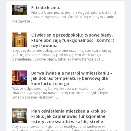
Filtr do kranu.
Filtr do kranu jest to jedna z wygód, jaką w ostatnich
czasach wynaleziono. Woda, którą mamy w kranie
nie zawsze …
Oświetlenie przedpokoju: typowe błędy,
które obniżają funkcjonalność i komfort
użytkowania
Zbyt często przedpokój, jako pierwsze miejsce, które widzą
goście, jest zaniedbywany pod względem właściwego
oświetlenia. Typowe błędy, takie jak niewystarczająca …
Barwa światła a nastrój w mieszkaniu –
jak dobrać temperaturę barwową dla
komfortu i energii
Wybór odpowiedniej barwy światła w mieszkaniu może
znacząco wpłynąć na nasz nastrój i poziom energii. Ciepłe
światło sprzyja relaksowi i …
Plan oświetlenia mieszkania krok po
kroku: jak zaplanować funkcjonalne i
estetyczne światło w każdej strefie
Aby zaplanować funkcjonalne i estetyczne oświetlenie w
mieszkaniu, zacznij od zrozumienia, jakie aktywności będą miały