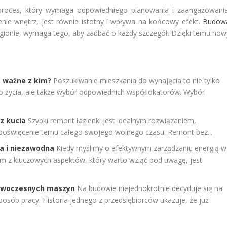
oces, który wymaga odpowiedniego planowania i zaangażowania
nie wnętrz, jest równie istotny i wpływa na końcowy efekt.
Budow
egionie, wymaga tego, aby zadbać o każdy szczegół. Dzięki temu now
, ważne z kim?
Poszukiwanie mieszkania do wynajęcia to nie tylko
do życia, ale także wybór odpowiednich współlokatorów. Wybór
z kucia
Szybki remont łazienki jest idealnym rozwiązaniem,
a poświęcenie temu całego swojego wolnego czasu. Remont bez...
na i niezawodna
Kiedy myślimy o efektywnym zarządzaniu energią w
m z kluczowych aspektów, który warto wziąć pod uwagę, jest
owoczesnych maszyn
Na budowie niejednokrotnie decyduje się na
sób pracy. Historia jednego z przedsiębiorców ukazuje, że już