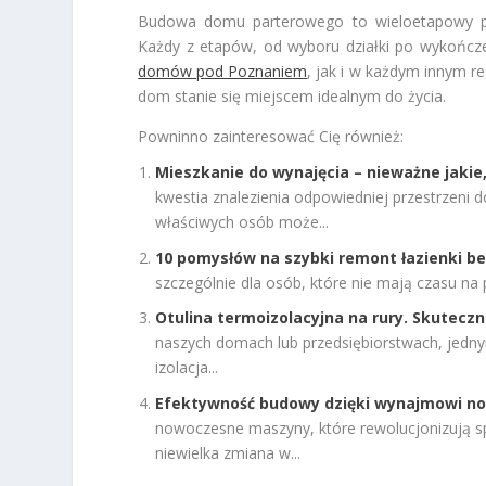
Budowa domu parterowego to wieloetapowy pr
Każdy z etapów, od wyboru działki po wykończe
domów pod Poznaniem
, jak i w każdym innym r
dom stanie się miejscem idealnym do życia.
Powninno zainteresować Cię również:
Mieszkanie do wynajęcia – nieważne jakie
kwestia znalezienia odpowiedniej przestrzeni 
właściwych osób może...
10 pomysłów na szybki remont łazienki be
szczególnie dla osób, które nie mają czasu n
Otulina termoizolacyjna na rury. Skutecz
naszych domach lub przedsiębiorstwach, jedny
izolacja...
Efektywność budowy dzięki wynajmowi n
nowoczesne maszyny, które rewolucjonizują spo
niewielka zmiana w...