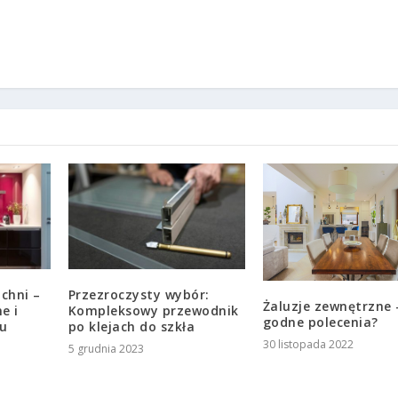
uchni –
Przezroczysty wybór:
Żaluzje zewnętrzne 
e i
Kompleksowy przewodnik
godne polecenia?
iu
po klejach do szkła
30 listopada 2022
5 grudnia 2023