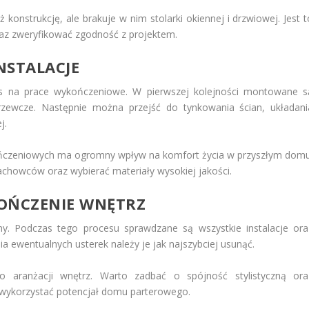
onstrukcję, ale brakuje w nim stolarki okiennej i drzwiowej. Jest t
az zweryfikować zgodność z projektem.
NSTALACJE
s na prace wykończeniowe. W pierwszej kolejności montowane s
 grzewcze. Następnie można przejść do tynkowania ścian, układani
j.
ończeniowych ma ogromny wpływ na komfort życia w przyszłym domu
achowców oraz wybierać materiały wysokiej jakości.
KOŃCZENIE WNĘTRZ
y. Podczas tego procesu sprawdzane są wszystkie instalacje ora
a ewentualnych usterek należy je jak najszybciej usunąć.
 aranżacji wnętrz. Warto zadbać o spójność stylistyczną ora
i wykorzystać potencjał domu parterowego.