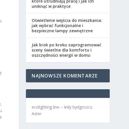
które utrudniają pracę i jak ich
uniknąć w praktyce
Oświetlenie wejścia do mieszkania:
o
jak wybrać funkcjonalne i
bezpieczne lampy zewnętrzne
Jak krok po kroku zaprogramować
sceny świetlne dla komfortu i
oszczędności energii w domu
t
NAJNOWSZE KOMENTARZE
,
ecolighting
line –
ledy bydgoszcz
.
u
Aster
e