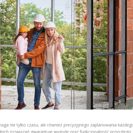
ga nie tylko czasu, ale również precyzyjnego zaplanowania każdeg
dnich rozwiązań gwarantuje wygodę oraz funkcjonalność przyszłego