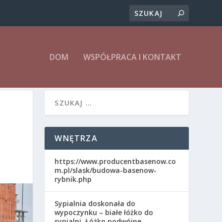
DOM
WSPÓŁPRACA I KONTAKT
WNĘTRZA
https://www.producentbasenow.co
m.pl/slask/budowa-basenow-
rybnik.php
Sypialnia doskonała do
wypoczynku – białe łóżko do
sypialni. Łóżko podwójne