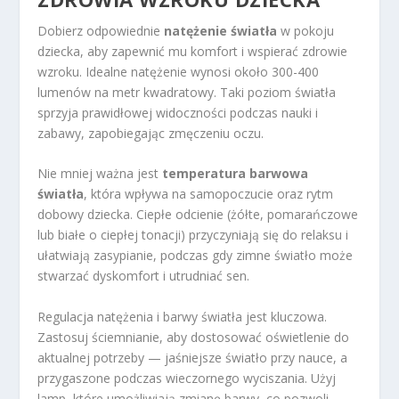
Dobierz odpowiednie
natężenie światła
w pokoju
dziecka, aby zapewnić mu komfort i wspierać zdrowie
wzroku. Idealne natężenie wynosi około 300-400
lumenów na metr kwadratowy. Taki poziom światła
sprzyja prawidłowej widoczności podczas nauki i
zabawy, zapobiegając zmęczeniu oczu.
Nie mniej ważna jest
temperatura barwowa
światła
, która wpływa na samopoczucie oraz rytm
dobowy dziecka. Ciepłe odcienie (żółte, pomarańczowe
lub białe o ciepłej tonacji) przyczyniają się do relaksu i
ułatwiają zasypianie, podczas gdy zimne światło może
stwarzać dyskomfort i utrudniać sen.
Regulacja natężenia i barwy światła jest kluczowa.
Zastosuj ściemnianie, aby dostosować oświetlenie do
aktualnej potrzeby — jaśniejsze światło przy nauce, a
przygaszone podczas wieczornego wyciszania. Użyj
lamp, które umożliwiają zmianę barwy, co pozwoli