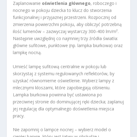
Zaplanowanie
oświetlenia głównego
, roboczego i
nocnego w pokoju dziecka to klucz do stworzenia
funkcjonalnej i przyjaznej przestrzeni. Rozpocznij od
zmierzenia powierzchni pokoju, aby obliczyć potrzebną
ilość lumenów – zazwyczaj wystarczy 300-400 lm/m².
Następnie uwzględnij co najmniej trzy źródła światła:
główne sufitowe, punktowe (np. lampka biurkowa) oraz
lampkę nocną.
Umieść lampę sufitową centralnie w pokoju lub
skorzystaj z systemu regulowanych reflektorów, by
uzyskać równomierne oświetlenie. Wybierz lampy z
mlecznymi kloszami, które zapobiegają olśnieniu.
Lampka biurkowa powinna być ustawiona po
przeciwnej stronie do dominującej ręki dziecka; zaplanuj
jej regulację dla optymalnego doświetlenia miejsca
pracy.
Nie zapomnij o lampce nocnej – wybierz model o
ciepłej barwie, który jest łatwy w obsłudze i