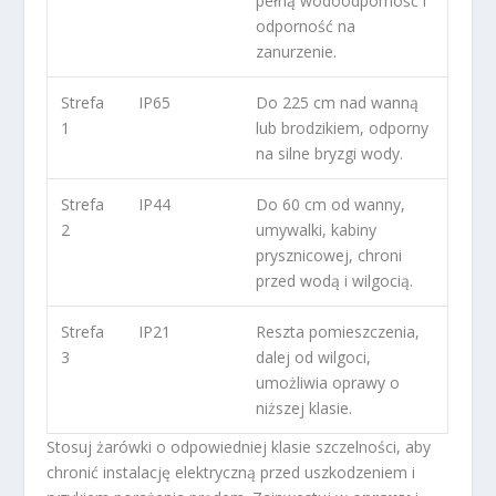
pełną wodoodporność i
odporność na
zanurzenie.
Strefa
IP65
Do 225 cm nad wanną
1
lub brodzikiem, odporny
na silne bryzgi wody.
Strefa
IP44
Do 60 cm od wanny,
2
umywalki, kabiny
prysznicowej, chroni
przed wodą i wilgocią.
Strefa
IP21
Reszta pomieszczenia,
3
dalej od wilgoci,
umożliwia oprawy o
niższej klasie.
Stosuj żarówki o odpowiedniej klasie szczelności, aby
chronić instalację elektryczną przed uszkodzeniem i