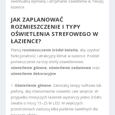
ewentualną wymianę i utrzymanie oświetlenia w Twojej
łazience.
JAK ZAPLANOWAĆ
ROZMIESZCZENIE I TYPY
OŚWIETLENIA STREFOWEGO W
ŁAZIENCE?
Planuj
rozmieszczenie źródeł światła
, aby uzyskać
funkcjonalność i atrakcyjny klimat w łazience. Podziel
pomieszczenie na trzy strefy oświetleniowe:
oświetlenie główne
,
oświetlenie zadaniowe
oraz
oświetlenie dekoracyjne
.
1.
Oświetlenie główne
: Zainstaluj lampy sufitowe lub
plafony, aby równomiernie oświetlić całe wnętrze. W
przypadku mniejszych łazienek wystarczy jedno źródło
światła o mocy 15–25 W LED. W większych
przestrzeniach zastosuj kilka punktów świetlnych dla
lepszego efektu.