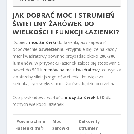
żarówek do łazienki
JAK DOBRAĆ MOC I STRUMIEŃ
ŚWIETLNY ŻARÓWEK DO
WIELKOŚCI I FUNKCJI ŁAZIENKI?
Dobierz
moc żarówki
do łazienki, aby zapewnić
odpowiednie
oświetlenie
. Przyjmuje się, że na każdy
metr kwadratowy powinno przypadać około
200-300
lumenów
. W przypadku łazienek zaleca się stosowanie
nawet do 500
lumenów na metr kwadratowy
, co wynika
z potrzeby silniejszego oświetlenia. Im większa
łazienka, tym większa moc żarówki będzie potrzebna.
Oto przykładowe wartości
mocy żarówek
LED
dla
różnych wielkości łazienek:
Powierzchnia
Moc
Całkowity
łazienki (m²)
żarówki
strumień