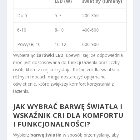
LED (W)
świetlny (lumeny)
Do 5
5-7
200-350
6-10
8-10
400-600
Powyżej 10
10-12
600-900
Wybierając
żarówki LED
, upewnij się, że odpowiednia
moc jest dostosowana do funkcji łazienki oraz liczby
osób, które z niej korzystają. Różne źródła światła o
różnych mocach mogą dostarczyć optymalne
oświetlenie, które zwiększy komfort korzystania z
łazienki.
JAK WYBRAĆ BARWĘ ŚWIATŁA I
WSKAŹNIK CRI DLA KOMFORTU
I FUNKCJONALNOŚCI?
Wybierz
barwę światła
w sposób przemyślany, aby