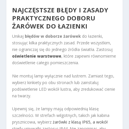
NAJCZĘSTSZE BŁĘDY I ZASADY
PRAKTYCZNEGO DOBORU
ŻARÓWEK DO ŁAZIENKI
Unikaj
błędów w doborze żarówek
do łazienki,
stosując kilka praktycznych zasad. Przede wszystkim,
nie ograniczaj się do jednego źródła światła. Zastosuj
oświetlenie warstwowe
, które zapewni równomierne
doświetlenie całego pomieszczenia.
Nie montuj lamp wyłącznie nad lustrem. Zamiast tego,
wybierz kinkiety po obu stronach lub zainstaluj
podświetlenie LED wokół lustra, aby zredukować cienie
na twarzy.
Upewnij się, że lampy mają odpowiednią klasę
szczelności. W strefach wilgotnych, takich jak kabina
prysznicowa, wybierz
żarówki z klasą IP65, a wokół
strefy umywalki zastosuj IP44. Nie zapominaj, aby