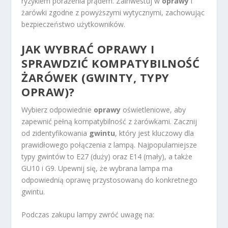
ryzykiem porażenia prądem. Zainwestuj w
oprawy
i
żarówki zgodne z powyższymi wytycznymi, zachowując
bezpieczeństwo użytkowników.
JAK WYBRAĆ OPRAWY I
SPRAWDZIĆ KOMPATYBILNOŚĆ
ŻARÓWEK (GWINTY, TYPY
OPRAW)?
Wybierz odpowiednie
oprawy
oświetleniowe, aby
zapewnić pełną kompatybilność z żarówkami. Zacznij
od zidentyfikowania
gwintu
, który jest kluczowy dla
prawidłowego połączenia z lampą. Najpopularniejsze
typy gwintów to E27 (duży) oraz E14 (mały), a także
GU10 i G9. Upewnij się, że wybrana lampa ma
odpowiednią oprawę przystosowaną do konkretnego
gwintu.
Podczas zakupu lampy zwróć uwagę na: