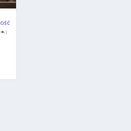
NOŚĆ
0
|