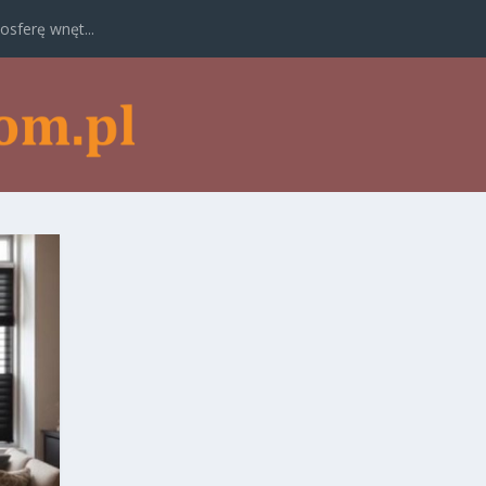
osferę wnęt...