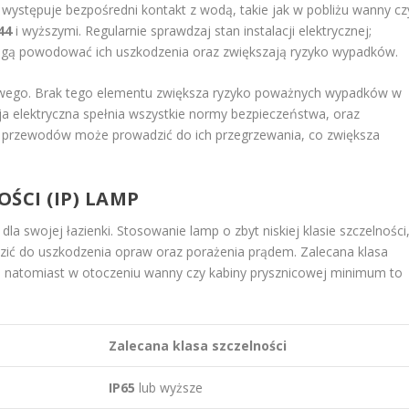
występuje bezpośredni kontakt z wodą, takie jak w pobliżu wanny cz
44
i wyższymi. Regularnie sprawdzaj stan instalacji elektrycznej;
mogą powodować ich uszkodzenia oraz zwiększają ryzyko wypadków.
ądowego. Brak tego elementu zwiększa ryzyko poważnych wypadków w
cja elektryczna spełnia wszystkie normy bezpieczeństwa, oraz
j przewodów może prowadzić do ich przegrzewania, co zwiększa
ŚCI (IP) LAMP
dla swojej łazienki. Stosowanie lamp o zbyt niskiej klasie szczelności
ić do uszkodzenia opraw oraz porażenia prądem. Zalecana klasa
, natomiast w otoczeniu wanny czy kabiny prysznicowej minimum to
Zalecana klasa szczelności
IP65
lub wyższe