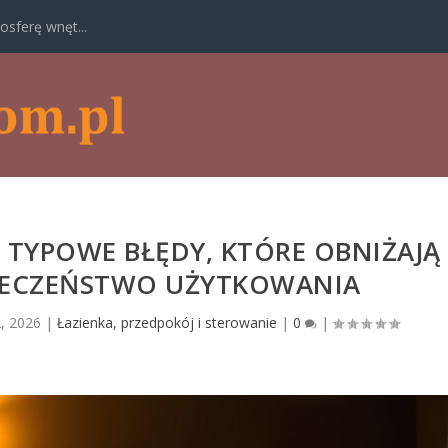
osferę wnęt...
: TYPOWE BŁĘDY, KTÓRE OBNIŻAJĄ
PIECZEŃSTWO UŻYTKOWANIA
, 2026
|
Łazienka, przedpokój i sterowanie
|
0
|