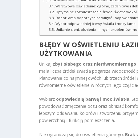
Warstwowe oświetlenie: ogólne, zadaniowe i de
Optymalne rozmieszczenie źródeł światła wokół 
Dobór lamp odpornych na wilgoć i odpowiednich
Wybór odpowiedniej barwy światła i mocy lamp
Unikanie cieni, olśnienia i innych problemów m
BŁĘDY W
OŚWIETLENIU ŁAZI
UŻYTKOWANIA
Unikaj
zbyt słabego oraz nierównomiernego 
mała liczba źródeł światła pogarsza widoczność p
Planowanie co najmniej dwóch lub trzech źródeł 
równomierne oświetlenie w różnych jego częścia
Wybierz
odpowiednią barwę i moc światła
. St
powodować zmęczenie oczu oraz obniżać komfor
lepszym oddawaniu kolorów i stworzeniu przyjem
powierzchnią i funkcją pomieszczenia.
Nie ograniczaj się do oświetlenia górnego.
Brak 