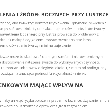
ENIA I ŹRÓDEŁ BOCZNYCH PRZY LUSTRZE
zience, aby zwiększyć komfort użytkowania. Optymalne oświetlenie
lampy sufitowe, kinkiety oraz akcentujące oświetlenie, które tworzy
oświetlenia bocznego
przy lustrze prowadzi do problemów z
akie jak makijaż czy golenie. Popraw rozmieszczenie lamp,
zemu oświetleniu twarzy i minimalizuje cienie.
ponieważ może to skutkować ciemnymi strefami i nierównomiernym
a dostosowanie natężenia światła do wykonywanych czynności.
to montaż kinkietów w odległości około 1,5 metra od podłogi, aby
rozwiązania znacząco podnosi funkcjonalność łazienki.
ZIENKOWYM MAJĄCE WPŁYW NA
ci
, aby uniknąć ryzyka porażenia prądem w łazience. Używanie lamp 
 prowadzi do uszkodzenia opraw oraz grozi zagrożeniem