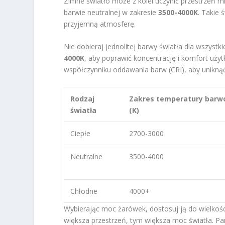
Zimne światło może z kolei uczynić przestrzeń m
barwie neutralnej w zakresie
3500-4000K
. Takie
przyjemną atmosferę.
Nie dobieraj jednolitej barwy światła dla wszystk
4000K
, aby poprawić koncentrację i komfort uż
współczynniku oddawania barw (CRI), aby uniknąć
Rodzaj
Zakres temperatury barw
światła
(K)
Ciepłe
2700-3000
Neutralne
3500-4000
Chłodne
4000+
Wybierając moc żarówek, dostosuj ją do wielkoś
większa przestrzeń, tym większa moc światła. Pam