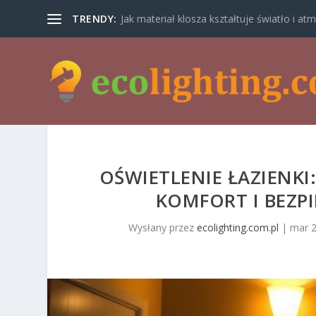
TRENDY:
Jak materiał klosza kształtuje światło i atm
OŚWIETLENIE ŁAZIENKI
KOMFORT I BEZ
Wysłany przez
ecolighting.com.pl
|
mar 2