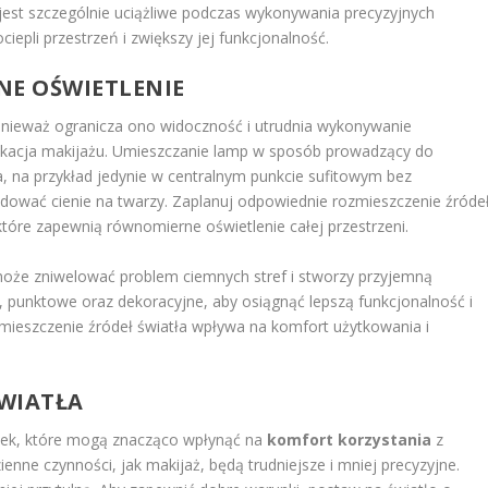
 jest szczególnie uciążliwe podczas wykonywania precyzyjnych
iepli przestrzeń i zwiększy jej funkcjonalność.
NE OŚWIETLENIE
onieważ ogranicza ono widoczność i utrudnia wykonywanie
aplikacja makijażu. Umieszczanie lamp w sposób prowadzący do
 na przykład jedynie w centralnym punkcie sufitowym bez
wać cienie na twarzy. Zaplanuj odpowiednie rozmieszczenie źróde
 które zapewnią równomierne oświetlenie całej przestrzeni.
że zniwelować problem ciemnych stref i stworzy przyjemną
, punktowe oraz dekoracyjne, aby osiągnąć lepszą funkcjonalność i
zmieszczenie źródeł światła wpływa na komfort użytkowania i
WIATŁA
ek, które mogą znacząco wpłynąć na
komfort korzystania
z
dzienne czynności, jak makijaż, będą trudniejsze i mniej precyzyjne.