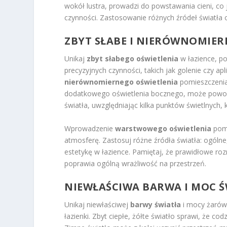
wokół lustra, prowadzi do powstawania cieni, co
czynności. Zastosowanie różnych źródeł światła oc
ZBYT SŁABE I NIERÓWNOMIER
Unikaj
zbyt słabego oświetlenia
w łazience, p
precyzyjnych czynności, takich jak golenie czy 
nierównomiernego oświetlenia
pomieszczenia,
dodatkowego oświetlenia bocznego, może powodo
światła, uwzględniając kilka punktów świetlnych,
Wprowadzenie
warstwowego oświetlenia
pomo
atmosferę. Zastosuj różne źródła światła: ogólne
estetykę w łazience. Pamiętaj, że prawidłowe ro
poprawia ogólną wrażliwość na przestrzeń.
NIEWŁAŚCIWA BARWA I MOC Ś
Unikaj niewłaściwej
barwy światła
i mocy żarów
łazienki. Zbyt ciepłe, żółte światło sprawi, że co