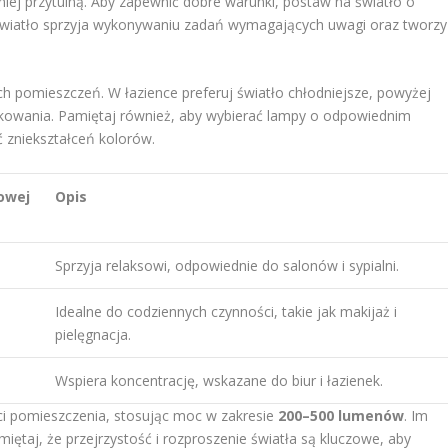
niej przytulną. Aby zapewnić dobre warunki, postaw na światło o
 światło sprzyja wykonywaniu zadań wymagających uwagi oraz tworzy
ich pomieszczeń. W łazience preferuj światło chłodniejsze, powyżej
ytkowania. Pamiętaj również, aby wybierać lampy o odpowiednim
 zniekształceń kolorów.
owej
Opis
Sprzyja relaksowi, odpowiednie do salonów i sypialni.
Idealne do codziennych czynności, takie jak makijaż i
pielęgnacja.
Wspiera koncentrację, wskazane do biur i łazienek.
ci pomieszczenia, stosując moc w zakresie
200–500 lumenów
. Im
iętaj, że przejrzystość i rozproszenie światła są kluczowe, aby