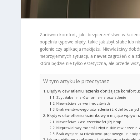
Zarówno komfort, jak i bezpieczeństwo w łazien
popełnia typowe błędy, takie jak zbyt słabe lub 
golenie czy aplikacja makijażu. Niewłaściwy dob
nieprzyjemnych sytuacji, a nawet zagrożeń dla z
która będzie nie tylko estetyczna, ale przede wsz
W tym artykule przeczytasz
Błędy w oświetleniu łazienki obniżające komfort 
Zbyt słabe i nierównomierne oświetlenie
Niewłaściwa barwa i moc światła
Brak warstwowego oświetlenia i źródeł bocznych
Błędy w oświetleniu łazienkowym mające wpływ 
Niewłaściwa klasa szczelności (IP) lamp
Nieprawidłowy montaż i zbyt niskie zawieszenie 
Brak wyłącznika różnicowo-prądowego i nieodpow
Jak prawidłowo zaplanować oświetlenie łazienki,