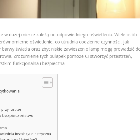
ce w dużej mierze zależą od odpowiedniego oświetlenia. Wiele osób
nierównomierne oświetlenie, co utrudnia codzienne czynności, jak
ór barwy światła oraz zbyt niskie zawieszenie lamp mogą prowadzić d
drowia. Zrozumienie tych pułapek pomoże Ci stworzyć przestrzeń,
ystkim funkcjonalna i bezpieczna.
użytkowania
 przy lustrze
na bezpieczeństwo
lamp
iednia instalacja elektryczna
 aby uniknąć błędów?