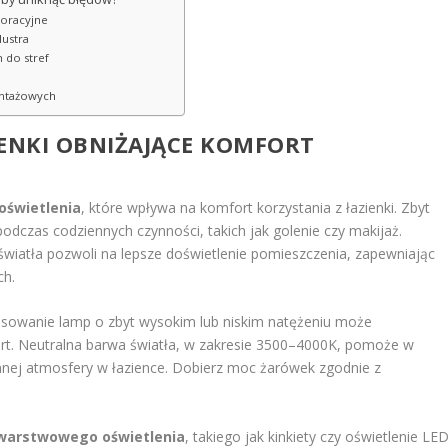
koracyjne
lustra
 do stref
ontażowych
ENKI
OBNIŻAJĄCE KOMFORT
oświetlenia
, które wpływa na komfort korzystania z łazienki. Zbyt
odczas codziennych czynności, takich jak golenie czy makijaż.
światła pozwoli na lepsze doświetlenie pomieszczenia, zapewniając
ch.
osowanie lamp o zbyt wysokim lub niskim natężeniu może
t. Neutralna barwa światła, w zakresie 3500–4000K, pomoże w
nej atmosfery w łazience. Dobierz moc żarówek zgodnie z
warstwowego oświetlenia
, takiego jak kinkiety czy oświetlenie LE