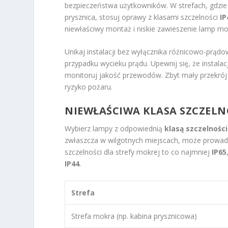
bezpieczeństwa użytkowników. W strefach, gdzie 
prysznica, stosuj oprawy z klasami szczelności
IP
niewłaściwy montaż i niskie zawieszenie lamp 
Unikaj instalacji bez wyłącznika różnicowo-pr
przypadku wycieku prądu. Upewnij się, że instala
monitoruj jakość przewodów. Zbyt mały przekró
ryzyko pożaru.
NIEWŁAŚCIWA KLASA SZCZELNO
Wybierz lampy z odpowiednią
klasą szczelności
zwłaszcza w wilgotnych miejscach, może prowadz
szczelności dla strefy mokrej to co najmniej
IP65
IP44
.
Strefa
Strefa mokra (np. kabina prysznicowa)