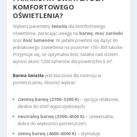
KOMFORTOWEGO
OŚWIETLENIA?
Wybierz parametry
światła
dla komfortowego
oświetlenia, zwracając uwagę na
barwę
,
moc żarówki
oraz
ilość lumenów
. W jadalni powinno się dążyć do
jednakowego oświetlenia na poziomie 150–300 luksów.
Przyjmuje się, że optymalna ilość światła nad stołem
wynosi około 1200 lumenów dla powierzchni 6 m².
Barwa światła
jest kluczowa dla nastroju w
pomieszczeniu. Możesz wybrać:
ciemną barwę (2700–3200 K)
– sprzyja relaksowi,
idealna do stref wypoczynkowych;
neutralną barwę (3300–4500 K)
– uniwersalna,
dobra do większości pomieszczeń;
zimną barwę (4600–6500 K)
– stymuluje