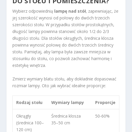
DO STOŁU I POMIESZCZENIA?
Wybierz odpowiednią
lampę nad stół
, zapewniając, że
jej szerokość wynosi od połowy do dwóch trzecich
szerokości stołu. W przypadku stołów prostokątnych,
długość lampy powinna stanowić około 1/2 do 2/3
długości stołu. Dla stołów okrągłych, średnica klosza
powinna wynosić połowę do dwóch trzecich średnicy
stołu. Pamiętaj, aby lampa była zawsze mniejsza w
stosunku do stołu, co pozwoli zachować harmonię i
estetykę wnętrza.
Zmierz wymiary blatu stołu, aby dokładnie dopasować
rozmiar lampy. Oto jak wybrać idealne proporcje:
Rodzaj stołu
Wymiary lampy
Proporcje
Okrągły
Średnica klosza
50-60%
(średnica 100–
35–50 cm
120 cm)