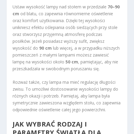
Ustaw wysokość lampy nad stołem w przedziale
70–90
cm
od blatu, co zapewnia równomierne oświetlenie
oraz komfort użytkowania. Dzięki tej wysokości
unikniesz efektu oślepiania osób siedzących przy stole
oraz stworzysz przyjemną atmosferę podczas
posiłków. Jeżeli posiadasz wyższy sufit, zwiększ
wysokość do
90 cm
lub więcej, a w przypadku niższych
pomieszczeń z małymi lampami możesz zawiesić
lampę na wysokości około
50 cm
, pamiętając, aby nie
przeszkadzała w swobodnym poruszaniu się.
Rozważ także, czy lampa ma mieć regulację długości
zwisu. To umożliwi dostosowanie wysokości lampy do
różnych okazji i potrzeb. Pamiętaj, aby lampa była
symetrycznie zawieszona względem stołu, co zapewnia
odpowiednie oświetlenie całej jego powierzchni.
JAK WYBRAĆ RODZAJ I
PARAMETRY ŚWIATŁA DLA