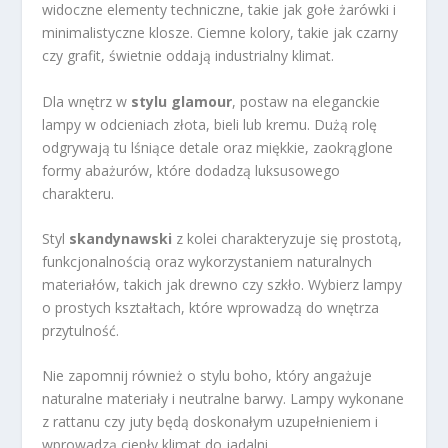
widoczne elementy techniczne, takie jak gołe żarówki i
minimalistyczne klosze. Ciemne kolory, takie jak czarny
czy grafit, świetnie oddają industrialny klimat.
Dla wnętrz w
stylu glamour
, postaw na eleganckie
lampy w odcieniach złota, bieli lub kremu. Dużą rolę
odgrywają tu lśniące detale oraz miękkie, zaokrąglone
formy abażurów, które dodadzą luksusowego
charakteru.
Styl
skandynawski
z kolei charakteryzuje się prostotą,
funkcjonalnością oraz wykorzystaniem naturalnych
materiałów, takich jak drewno czy szkło. Wybierz lampy
o prostych kształtach, które wprowadzą do wnętrza
przytulność.
Nie zapomnij również o stylu boho, który angażuje
naturalne materiały i neutralne barwy. Lampy wykonane
z rattanu czy juty będą doskonałym uzupełnieniem i
wprowadzą ciepły klimat do jadalni.