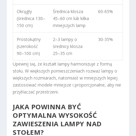
Okrągły
Średnica klosza
60-65%
(średnica 130–
45–60 cm lub kilka
150 cm)
mniejszych lamp
Prostokątny
2–3 lampy o
30-35%
(szerokość
średnicy klosza
90–100 cm)
25–35 cm
Upewnij się, że kształt lampy harmonizuje z formą
stołu. W większych pomieszczeniach rozważ lampy o
większych rozmiarach, natomiast w mniejszych lepiej
zastosować modele mniejsze i proporcjonalne, aby nie
przytłaczać przestrzeni.
JAKA POWINNA BYĆ
OPTYMALNA WYSOKOŚĆ
ZAWIESZENIA
LAMPY NAD
STOŁEM
?