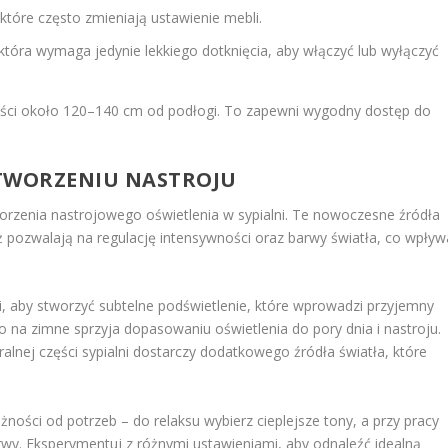
 które często zmieniają ustawienie mebli.
tóra wymaga jedynie lekkiego dotknięcia, aby włączyć lub wyłączyć
ści około 120–140 cm od podłogi. To zapewni wygodny dostęp do
W TWORZENIU NASTROJU
rzenia nastrojowego oświetlenia w sypialni. Te nowoczesne źródła
ż pozwalają na regulację intensywności oraz barwy światła, co wpływ
, aby stworzyć subtelne podświetlenie, które wprowadzi przyjemny
o na zimne sprzyja dopasowaniu oświetlenia do pory dnia i nastroju.
ralnej części sypialni dostarczy dodatkowego źródła światła, które
żności od potrzeb – do relaksu wybierz cieplejsze tony, a przy pracy
barwy. Eksperymentuj z różnymi ustawieniami, aby odnaleźć idealną