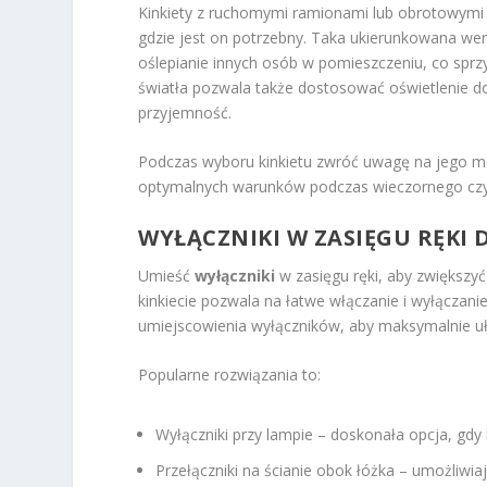
Kinkiety z ruchomymi ramionami lub obrotowymi 
gdzie jest on potrzebny. Taka ukierunkowana we
oślepianie innych osób w pomieszczeniu, co sprzy
światła pozwala także dostosować oświetlenie do
przyjemność.
Podczas wyboru kinkietu zwróć uwagę na jego mo
optymalnych warunków podczas wieczornego czyt
WYŁĄCZNIKI W ZASIĘGU RĘK
Umieść
wyłączniki
w zasięgu ręki, aby zwiększy
kinkiecie pozwala na łatwe włączanie i wyłączan
umiejscowienia wyłączników, aby maksymalnie uł
Popularne rozwiązania to:
Wyłączniki przy lampie – doskonała opcja, gdy k
Przełączniki na ścianie obok łóżka – umożliwiaj