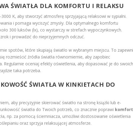
WA ŚWIATŁA DLA KOMFORTU I RELAKSU
-3000 K, aby stworzyć atmosferę sprzyjającą relaksowi w sypialni.
owania i pomaga wyciszyć zmysły. Dla optymalnego komfortu
koło 300 luksów (lx), co wystarczy w strefach wypoczynkowych.
zrok i prowadzić do nieprzyjemnych odczuć.
rmie spotów, które skupiają światło w wybranym miejscu. To zapewn
 się rozmieścić źródła światła równomiernie, aby zapobiec
. Regularnie oceniaj efekty oświetlenia, aby dopasować je do swoic
zajdzie taka potrzeba.
NKOWOŚĆ ŚWIATŁA W KINKIETACH DO
iem, aby precyzyjnie skierować światło na stronę książki lub e-
runkowość światła do Twoich potrzeb, co znacznie poprawi
komfor
atła, np. za pomocą ściemniacza, umożliwi dostosowanie oświetlenia
oślepianiu oraz sprzyja relaksującej atmosferze.