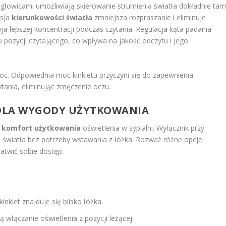
głowicami umożliwiają skierowanie strumienia światła dokładnie tam
rsja
kierunkowości światła
zmniejsza rozpraszanie i eliminuje
ja lepszej koncentracji podczas czytania. Regulacja kąta padania
 pozycji czytającego, co wpływa na jakość odczytu i jego
c. Odpowiednia moc kinkietu przyczyni się do zapewnienia
ania, eliminując zmęczenie oczu.
I DLA WYGODY UŻYTKOWANIA
ć
komfort użytkowania
oświetlenia w sypialni. Wyłącznik przy
ie światła bez potrzeby wstawania z łóżka. Rozważ różne opcje
atwić sobie dostęp.
inkiet znajduje się blisko łóżka.
ą włączanie oświetlenia z pozycji leżącej.