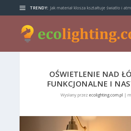
TRENDY:
Jak materiał klosza kształtuje światło i atm
OŚWIETLENIE NAD ŁÓ
FUNKCJONALNE I NAS
Wysłany przez
ecolighting.com.pl
|
m