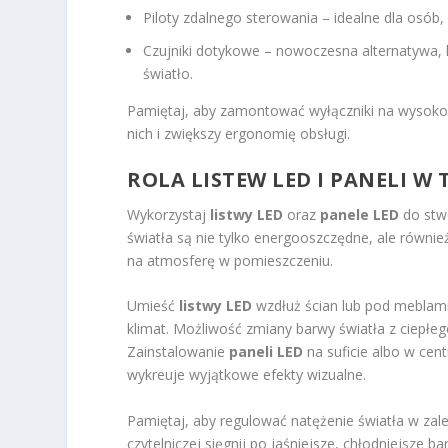
Piloty zdalnego sterowania – idealne dla osób,
Czujniki dotykowe – nowoczesna alternatywa, k
światło.
Pamiętaj, aby zamontować wyłączniki na wysoko
nich i zwiększy ergonomię obsługi.
ROLA LISTEW LED I PANELI 
Wykorzystaj
listwy LED
oraz
panele LED
do stwo
światła są nie tylko energooszczędne, ale równie
na atmosferę w pomieszczeniu.
Umieść
listwy LED
wzdłuż ścian lub pod meblami
klimat. Możliwość zmiany barwy światła z ciepłeg
Zainstalowanie
paneli LED
na suficie albo w cent
wykreuje wyjątkowe efekty wizualne.
Pamiętaj, aby regulować natężenie światła w zale
czytelniczej sięgnij po jaśniejsze, chłodniejsze 