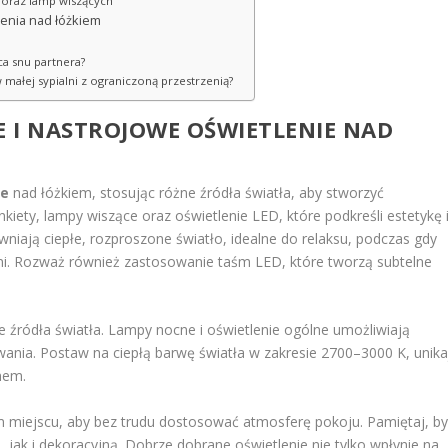
 oraz lamp wiszących
lenia nad łóżkiem
ca snu partnera?
 małej sypialni z ograniczoną przestrzenią?
 I NASTROJOWE OŚWIETLENIE NAD
ie
nad łóżkiem, stosując różne źródła światła, aby stworzyć
kiety, lampy wiszące oraz oświetlenie LED, które podkreśli estetykę 
wniają ciepłe, rozproszone światło, idealne do relaksu, podczas gdy
i. Rozważ również zastosowanie taśm LED, które tworzą subtelne
ne źródła światła. Lampy nocne i oświetlenie ogólne umożliwiają
wania. Postaw na ciepłą barwę światła w zakresie 2700–3000 K, unika
nem.
m miejscu, aby bez trudu dostosować atmosferę pokoju. Pamiętaj, b
, jak i dekoracyjną. Dobrze dobrane oświetlenie nie tylko wpłynie na