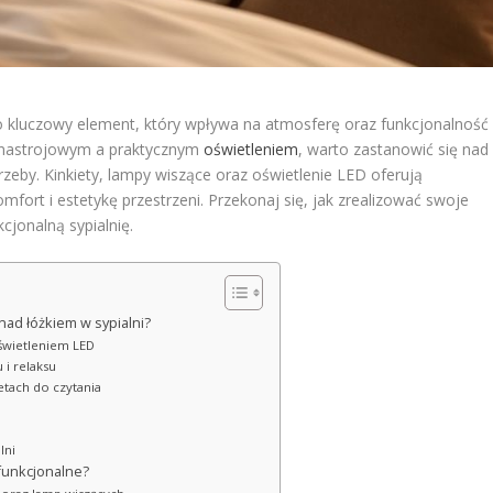
 kluczowy element, który wpływa na atmosferę oraz funkcjonalność
zy nastrojowym a praktycznym
oświetleniem
, warto zastanowić się nad
rzeby. Kinkiety, lampy wiszące oraz oświetlenie LED oferują
ort i estetykę przestrzeni. Przekonaj się, jak zrealizować swoje
cjonalną sypialnię.
nad łóżkiem w sypialni?
świetleniem LED
 i relaksu
etach do czytania
lni
 funkcjonalne?