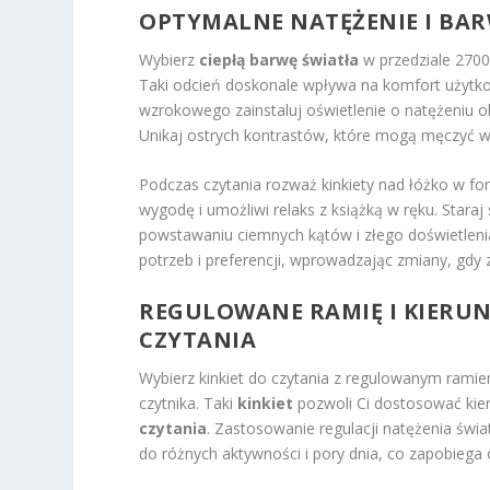
OPTYMALNE NATĘŻENIE I BAR
Wybierz
ciepłą barwę światła
w przedziale 2700
Taki odcień doskonale wpływa na komfort użytk
wzrokowego zainstaluj oświetlenie o natężeniu o
Unikaj ostrych kontrastów, które mogą męczyć w
Podczas czytania rozważ kinkiety nad łóżko w fo
wygodę i umożliwi relaks z książką w ręku. Staraj
powstawaniu ciemnych kątów i złego doświetlenia
potrzeb i preferencji, wprowadzając zmiany, gdy 
REGULOWANE RAMIĘ I KIERU
CZYTANIA
Wybierz kinkiet do czytania z regulowanym ramien
czytnika. Taki
kinkiet
pozwoli Ci dostosować kie
czytania
. Zastosowanie regulacji natężenia świ
do różnych aktywności i pory dnia, co zapobiega 