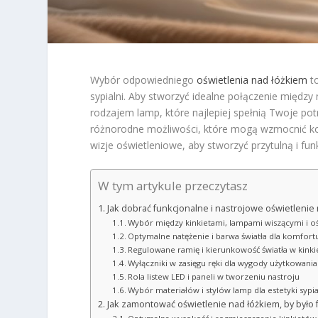
Wybór odpowiedniego
oświetlenia nad łóżkiem
to
sypialni. Aby stworzyć idealne połączenie międ
rodzajem lamp, które najlepiej spełnią Twoje pot
różnorodne możliwości, które mogą wzmocnić komf
wizje oświetleniowe, aby stworzyć przytulną i funk
W tym artykule przeczytasz
Jak dobrać funkcjonalne i nastrojowe oświetlenie 
Wybór między kinkietami, lampami wiszącymi i o
Optymalne natężenie i barwa światła dla komfortu
Regulowane ramię i kierunkowość światła w kinki
Wyłączniki w zasięgu ręki dla wygody użytkowania
Rola listew LED i paneli w tworzeniu nastroju
Wybór materiałów i stylów lamp dla estetyki sypia
Jak zamontować oświetlenie nad łóżkiem, by było