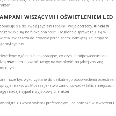
rakter.
LAMPAMI WISZĄCYMI I
OŚWIETLENIEM
LED
dopasuje się do Twojej sypialni i spełni Twoje potrzeby.
Kinkiety
cesz skupić się na funkcjonalności. Doskonale sprawdzają się w
wiatła, zwłaszcza do czytania przed snem. Pamiętaj, że lampy te
 styl sypialni.
oświetlenie ogólne lub dekoracyjne, co czyni je odpowiednimi do
odzaj
oświetlenia
, zwróć uwagę na wysokość, na jakiej zostaną
j rutynie.
re może być wykorzystane do delikatnego podświetlenia przestrzeni
 sprzyja relaksowi. Możesz je łatwo zamontować w takich miejscach
agę i nadaje sypialni wyjątkowy charakter.
ej współgra z Twoim stylem i preferencjami, co pomoże w stworzeniu