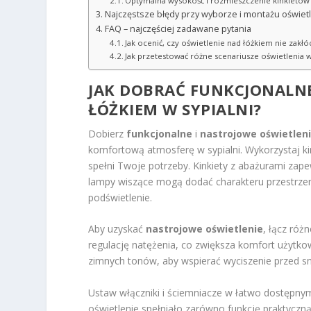
Optymalna wysokość i rozmieszczenie kinkietów
Najczęstsze błędy przy wyborze i montażu oświet
FAQ – najczęściej zadawane pytania
Jak ocenić, czy oświetlenie nad łóżkiem nie zakłó
Jak przetestować różne scenariusze oświetlenia w
JAK DOBRAĆ FUNKCJONALNE
ŁÓŻKIEM W SYPIALNI?
Dobierz
funkcjonalne
i
nastrojowe oświetlen
komfortową atmosferę w sypialni. Wykorzystaj kin
spełni Twoje potrzeby. Kinkiety z abażurami zape
lampy wiszące mogą dodać charakteru przestrzen
podświetlenie.
Aby uzyskać
nastrojowe oświetlenie
, łącz róż
regulację natężenia, co zwiększa komfort użytko
zimnych tonów, aby wspierać wyciszenie przed s
Ustaw włączniki i ściemniacze w łatwo dostępny
oświetlenie spełniało zarówno funkcję praktyczną